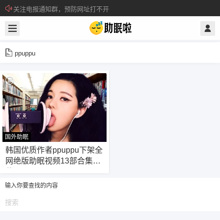
关注电报通知群，预防网址打不开
所有注册用户记得每日来签到领取积分。
ppuppu
国外助眠
32
韩国优质作者ppuppu下架全
网绝版助眠视频13部合集下
载
输入你要查找的内容