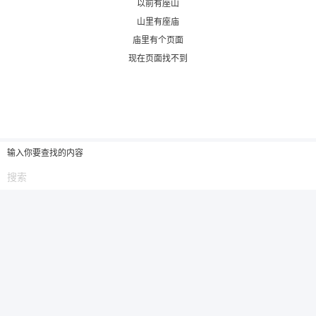
以前有座山
山里有座庙
6位以上
庙里有个页面
现在页面找不到
6位以上
您没有权限发布内容，请购买会员或者提升权
限。
输入你要查找的内容
忘记密码？
找回
已有帐号？
登录