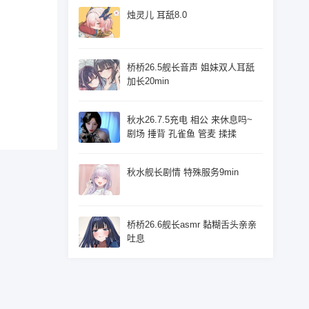
烛灵儿 耳舐8.0
桥桥26.5舰长音声 姐妹双人耳舐
加长20min
秋水26.7.5充电 相公 来休息吗~
剧场 捶背 孔雀鱼 管麦 揉揉
秋水舰长剧情 特殊服务9min
桥桥26.6舰长asmr 黏糊舌头亲亲
吐息