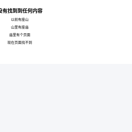
没有找到到任何内容
以前有座山
山里有座庙
庙里有个页面
6位以上
现在页面找不到
您没有权限发布内容，请购买会员或者提升权
限。
6位以上
忘记密码？
找回
已有帐号？
登录