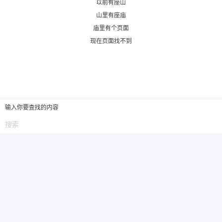
以前有座山
山里有座庙
6位以上
庙里有个页面
现在页面找不到
6位以上
您没有权限发布内容，请购买会员或者提升权
限。
输入你要查找的内容
忘记密码？
找回
已有帐号？
登录