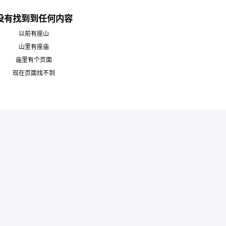
没有找到到任何内容
以前有座山
山里有座庙
庙里有个页面
6位以上
现在页面找不到
您没有权限发布内容，请购买会员或者提升权
限。
6位以上
忘记密码？
找回
已有帐号？
登录