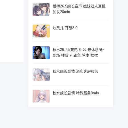
桥桥26.5舰长音声 姐妹双人耳舐
加长20min
烛灵儿 耳舐8.0
秋水26.7.5充电 相公 来休息吗~
剧场 捶背 孔雀鱼 管麦 揉揉
秋水舰长剧情 酒店客房服务
秋水舰长剧情 特殊服务9min