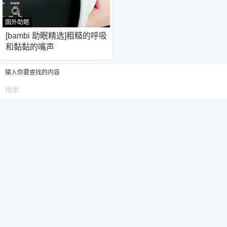
国外助眠
6位以上
17
[bambi 助眠精选]粗糙的呼吸
和黏黏的嘴声
6位以上
您没有权限发布内容，请购买会员或者提升权
限。
输入你要查找的内容
忘记密码？
找回
已有帐号？
登录