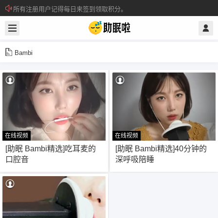
关注电报通知群，预防网址打不开
所有注册用户记得每日来签到领取积分。
Bambi
在线视频
在线视频
33
21
[助眠 Bambi精选]吃耳麦的
[助眠 Bambi精选]40分钟的
口腔音
深呼吸陪睡