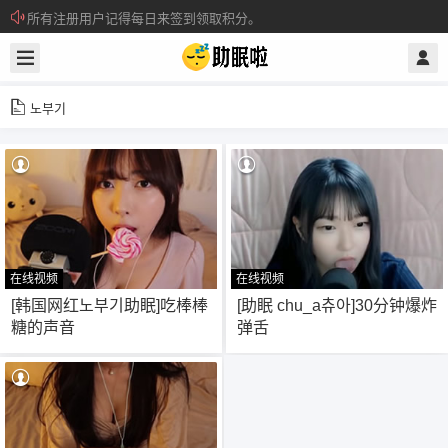
关注电报通知群，预防网址打不开
所有注册用户记得每日来签到领取积分。
노부기
在线视频
在线视频
26
119
[韩国网红노부기助眠]吃棒棒
[助眠 chu_a츄아]30分钟爆炸
糖的声音
弹舌