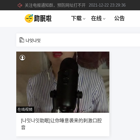
关注电报通知群，预防网址打不开
2021-12-22 23:29:36
所有注册用户记得每日来签到领取积分。
2019-04-01 22:39:39
下载
在线
公告
나잇나잇
在线视频
12
[나잇나잇助眠]让你睡意袭来的刺激口腔
音