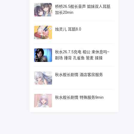
桥桥26.5舰长音声 姐妹双人耳舐
加长20min
烛灵儿 耳舐8.0
秋水26.7.5充电 相公 来休息吗~
剧场 捶背 孔雀鱼 管麦 揉揉
秋水舰长剧情 酒店客房服务
秋水舰长剧情 特殊服务9min