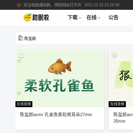
关注电报通知群，预防网址打不开
2021-12-22 23:29:36
所有注册用户记得每日来签到领取积分。
2019-04-01 22:39:39
下载
在线
公告
陈玺颜
在线音频
在线音频
24
陈玺颜asmr 孔雀鱼柔软爽耳朵27min
陈玺颜as
35min