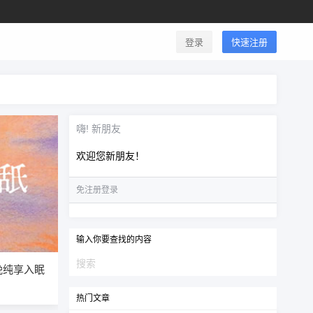
登录
快速注册
嗨! 新朋友
欢迎您新朋友！
免注册登录
输入你要查找的内容
31
晚纯享入眠
热门文章