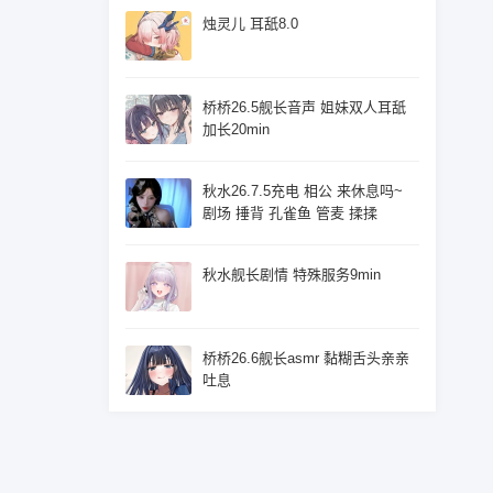
烛灵儿 耳舐8.0
桥桥26.5舰长音声 姐妹双人耳舐
加长20min
秋水26.7.5充电 相公 来休息吗~
剧场 捶背 孔雀鱼 管麦 揉揉
秋水舰长剧情 特殊服务9min
桥桥26.6舰长asmr 黏糊舌头亲亲
吐息