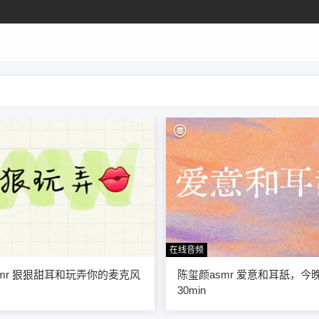
在线音频
58
mr 狠狠甜耳和玩弄你的麦克风
陈玺颜asmr 爱意和耳舐，今
30min