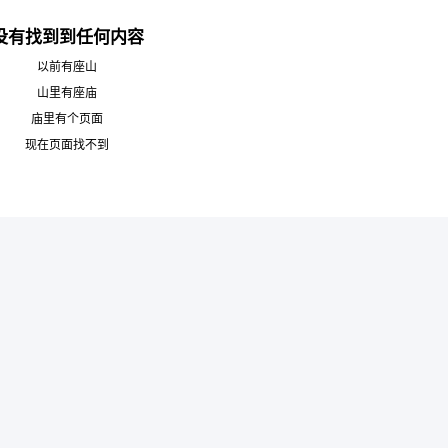
没有找到到任何内容
以前有座山
山里有座庙
庙里有个页面
6位以上
现在页面找不到
您没有权限发布内容，请购买会员或者提升权
限。
6位以上
忘记密码？
找回
已有帐号？
登录