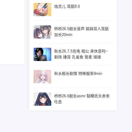
烛灵儿 耳舐8.0
桥桥26.5舰长音声 姐妹双人耳舐
加长20min
秋水26.7.5充电 相公 来休息吗~
剧场 捶背 孔雀鱼 管麦 揉揉
秋水舰长剧情 特殊服务9min
桥桥26.6舰长asmr 黏糊舌头亲亲
吐息