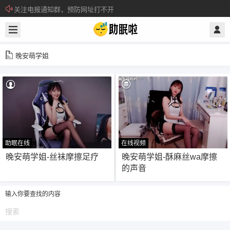
关注电报通知群，预防网址打不开
所有注册用户记得每日来签到领取积分。
晚安萌学姐
助眠在线
在线视频
86
48
晚安萌学姐-丝袜摩擦足疗
晚安萌学姐-酥麻丝wa摩擦
的声音
输入你要查找的内容