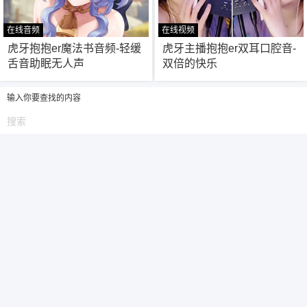
在线音频
在线视频
6位以上
32
145
虎牙抱抱er魔法书音频-轻缓
虎牙主播抱抱er双耳口腔音-
舌音助眠无人声
双倍的快乐
6位以上
您没有权限发布内容，请购买会员或者提升权
限。
输入你要查找的内容
忘记密码？
找回
已有帐号？
登录