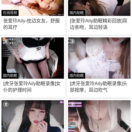
在线视频
国内助眠
49
39
张爱玲Aily-枕边女友，舒服
[张爱玲Aily助眠精彩回放]耳
的耳疗
边亲吻，耳边轻语
6位以上
6位以上
您没有权限发布内容，请购买会员或者提升权
限。
国内助眠
国内助眠
忘记密码？
找回
已有帐号？
登录
21
3
[虎牙张爱玲Aily助眠录像]女
[虎牙张爱玲Aily助眠录像]头
仆的护理时间
部按摩，耳边吹气