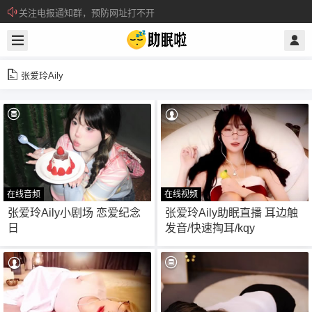
关注电报通知群，预防网址打不开
所有注册用户记得每日来签到领取积分。
张爱玲Aily
在线音频
在线视频
27
63
张爱玲Aily小剧场 恋爱纪念
张爱玲Aily助眠直播 耳边触
日
发音/快速掏耳/kqy