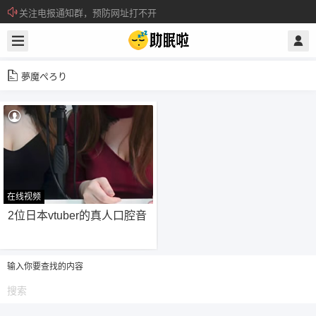
关注电报通知群，预防网址打不开
所有注册用户记得每日来签到领取积分。
夢魔ぺろり
在线视频
60
2位日本vtuber的真人口腔音
输入你要查找的内容