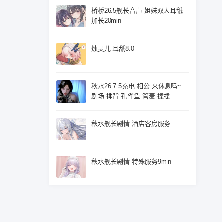
桥桥26.5舰长音声 姐妹双人耳舐
加长20min
烛灵儿 耳舐8.0
秋水26.7.5充电 相公 来休息吗~
剧场 捶背 孔雀鱼 管麦 揉揉
秋水舰长剧情 酒店客房服务
秋水舰长剧情 特殊服务9min