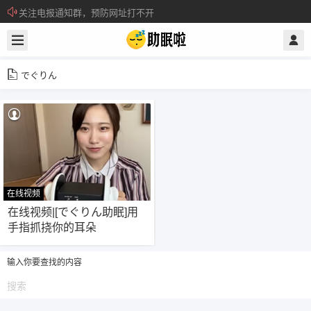
关注电报通知群，预防网址打不开
所有注册用户记得每日来签到领取积分。
でぐりん
在线视频
19
在线视频|[でぐりん助眠]用
手指抓挠你的耳朵
输入你要查找的内容