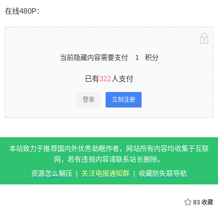
静态图片，一小时的口腔音给足了你想象的空间，
在线480P：
全程除了开头有点人声外接下来基本上都是无人
声，非常适合哄睡。
当前隐藏内容需要支付
1
积分
已有
322
人支付
扫描二维码继续阅读
登录
立刻注册
本站致力于推荐国内外优秀助眠作者，网站所有内容均收集于互联
网，若有违规内容请联系站长删除。
资源怎么解压
|
关注电报通知群
|
收藏防失联导航
83
收藏