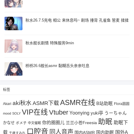
秋水26.7.5充电 相公 来休息吗~ 剧场 捶背 孔雀鱼 管麦 揉揉
秋水舰长剧情 特殊服务9min
桥桥26.6舰长asmr 黏糊舌头亲亲吐息
标签
ASMR在线
aki秋水
ASMR下载
B站助眠
Akari
Flora圆圆
VIP在线
Vtuber
Yoonying
yuki亭
うーちゃん
mood
SOLY
助眠
助眠下
你的圈圈儿
兰兰小苍Freesia
かなせ
ポメ子
中文催眠
口腔音
同人音声
国外A
载
国内ASMR
国内助眠
千歳すみれ