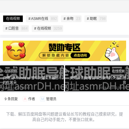
在线视频
# ASMR在线
892
# 亲吻
23
# 助眠
798
# 口腔音
864
# 在线视频
3259
给undefined打赏
付费内容
2
5
10
元
元
元
20
50
自定义
元
元
在线视频
在线视频
[助眠 PAMcheeze 팸치즈]温柔且敏感
[助眠나쵸]能看到嘴巴张开的久违口腔
的吃耳朵
音
¥
2019-12-8 20:20:33
2019-12-10 2:55:07
6位以上
9 条回复
A
作者
M
管理员
6位以上
您没有权限发布内容，请购买会员或者提升权
限。
下载、解压百度网盘等问题建议看站长写的教程自己摸索研究，提
高自己的动手能力，不要张口就来。