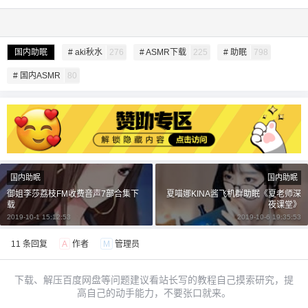
国内助眠
# aki秋水
276
# ASMR下载
225
# 助眠
798
# 国内ASMR
80
给undefined打赏
付费内容
2
5
10
元
元
元
20
50
自定义
元
元
国内助眠
国内助眠
御姐李莎荔枝FM收费音声7部合集下
夏喵娜KINA酱飞机群助眠《夏老师深
载
夜课堂》
¥
6位以上
2019-10-1 15:12:53
2019-10-6 19:35:53
11 条回复
A
作者
M
管理员
6位以上
您没有权限发布内容，请购买会员或者提升权
限。
下载、解压百度网盘等问题建议看站长写的教程自己摸索研究，提
高自己的动手能力，不要张口就来。