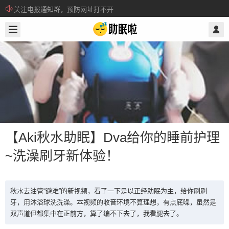
关注电报通知群，预防网址打不开
2019/10/02
@ 助眠啦
所有注册用户记得每日来签到领取积分。
【Aki秋水助眠】Dva给你的睡前护理
~洗澡刷牙新体验！
【Aki秋水助眠】Dva给你的睡前护理~
洗澡刷牙新体验！
秋水去油管“避难”的新视频，看了一下是以正经助眠为主，给你刷刷
牙，用沐浴球洗洗澡。本视频的收音环境不算理想，有点底噪，虽然是
双声道但都集中在正前方，算了编不下去了，我看腿去了。
秋水去油管“避难”的新视频，看了一下是以正经助眠