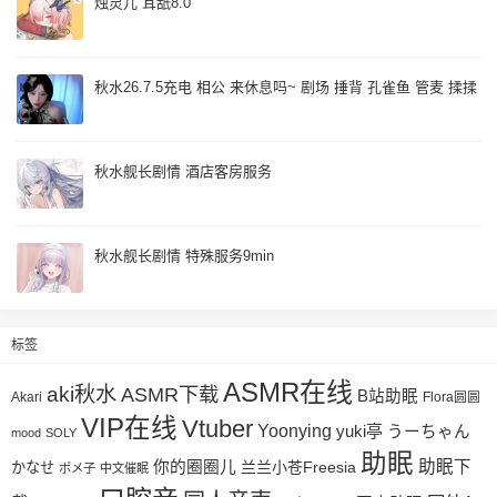
烛灵儿 耳舐8.0
秋水26.7.5充电 相公 来休息吗~ 剧场 捶背 孔雀鱼 管麦 揉揉
秋水舰长剧情 酒店客房服务
秋水舰长剧情 特殊服务9min
标签
ASMR在线
aki秋水
ASMR下载
B站助眠
Akari
Flora圆圆
VIP在线
Vtuber
Yoonying
yuki亭
うーちゃん
mood
SOLY
助眠
助眠下
你的圈圈儿
兰兰小苍Freesia
かなせ
ポメ子
中文催眠