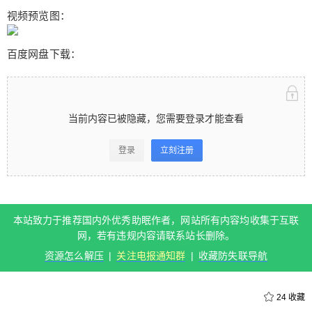
为主，给你刷刷牙，用沐浴球洗洗澡。本视频的收
视频预览图：
音环境不算理想，有点底噪，虽然是双声道但都集
中在正前方，算了编不下去了，我看腿去了。
百度网盘下载：
扫描二维码继续阅读
当前内容已被隐藏，您需要登录才能查看
登录
立刻注册
本站致力于推荐国内外优秀助眠作者，网站所有内容均收集于互联
网，若有违规内容请联系站长删除。
资源怎么解压
|
关注电报通知群
|
收藏防失联导航
24
收藏