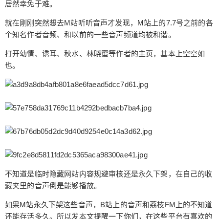
居然幸免于难。
月，包括网易云音乐、荔枝FM、喜马拉雅，企鹅F
M等多家网络音乐APP。如果以上APP你手机没有
就在刚刚突然想去M站听听音声才发现，M站上的7.7号之前的各
卸载依然可以使用，如果卸载了那将等待他们重新
个知名作者音频、和以前的一些音声频道均被和谐。
上架。站长前几天在苹果市场搜索猫耳FM，发现猫
打开幼情、诱耳、秋水、林晓蜜等作者的主页，基本上空空如
耳FM居然幸免于难。 就在刚刚突然想去M站听听音
也。
声才发现，M站上的7.7号之前的各个知名作者音
频、和以前的一些音声频道均被和谐。 打开幼情、
扫描二维码继续阅读
诱耳、秋水、林晓蜜等作者的主页，基本上空空如
也。 不知道是临时隐藏网站内容规避审核还是永久
下架，在自己的收藏夹里的音声倒是能够播放。 如
果M站永久下架这些音声，B站上的音声和荔枝FM
上的不知道还能存活多久。所以发本文提醒一下你
们，在这些平台有喜欢的音声记得第一时间缓存下
载，以免隔天睡醒就不见了。 本站致力于推荐国内
不知道是临时隐藏网站内容规避审核还是永久下架，在自己的收
外优秀助眠作者，网站所有内容均收集于互联网，
藏夹里的音声倒是能够播放。
若有违规内容请联系站长删除。 资源怎么解压 | 关
注电报通知群 | 收藏防失联导航 0 收藏
如果M站永久下架这些音声，B站上的音声和荔枝FM上的不知道
还能存活多久。所以发本文提醒一下你们，在这些平台有喜欢的