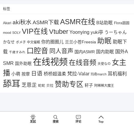
标签
ASMR在线
aki秋水
ASMR下载
B站助眠
Akari
Flora圆圆
VIP在线
Vtuber
Yoonying
yuki亭
うーちゃん
mood
SOLY
助眠
助眠下
你的圈圈儿
兰兰小苍Freesia
かなせ
ポメ子
中文催眠
口腔音
同人音声
国外A
载
国内ASMR
国内助眠
千歳すみれ
在线视频
女主
在线音频
SMR
国外助眠
天使なの
播
日语
梵拉-Valar
桥桥超温柔
耳机福利
小萌
按摩
玛奇march
舔耳
赞助专区
芝恩㱏
轩子
蛇蛇
贝拉
阿稀稀大魔王
发起
搜索
评论
Top