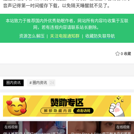
音声记得第一时间缓存下载，以免隔天睡醒就不见了。
本站致力于推荐国内外优秀助眠作者，网站所有内容均收集于互联
网，若有违规内容请联系站长删除。
资源怎么解压
|
关注电报通知群
|
收藏防失联导航
0
收藏
给undefined打赏
圈内资讯
# 圈内资讯
24
付费内容
2
5
10
元
元
元
20
50
自定义
元
元
¥
6位以上
在线视频
在线视频