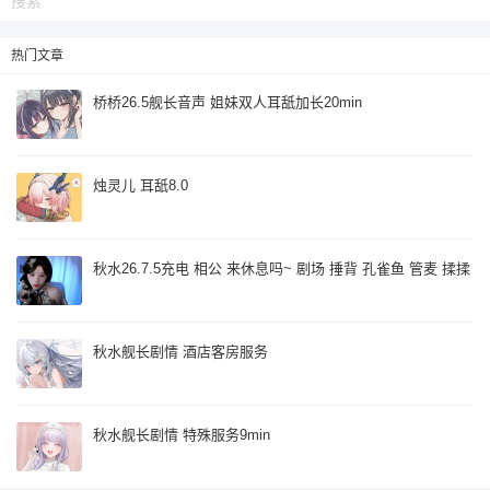
热门文章
桥桥26.5舰长音声 姐妹双人耳舐加长20min
烛灵儿 耳舐8.0
秋水26.7.5充电 相公 来休息吗~ 剧场 捶背 孔雀鱼 管麦 揉揉
秋水舰长剧情 酒店客房服务
秋水舰长剧情 特殊服务9min