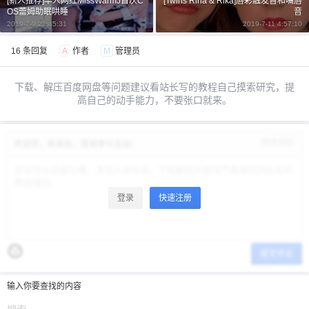
[新人推荐]华人网红MissWarmJ首次C
[Twins Rina & Rika]唇彩触发音和嘴唇
6位以上
您没有权限发布内容，请购买会员或者提升权
OS蕾姆助眠哄睡
音
限。
2019-7-9 21:45:31
2019-7-11 4:57:10
16 条回复
A
作者
M
管理员
忘记密码？
找回
已有帐号？
登录
立刻支付
下载、解压百度网盘等问题建议看站长写的教程自己摸索研究，提
高自己的动手能力，不要张口就来。
立刻支付
修改资料
欢迎您，新朋友，感谢参与互动！
登录
快速注册
提交评论
输入你要查找的内容