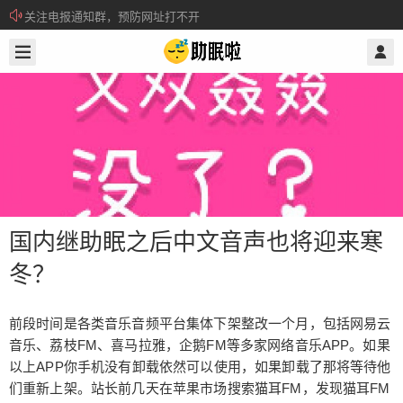
关注电报通知群，预防网址打不开
2019/7/11
@ 助眠啦
所有注册用户记得每日来签到领取积分。
国内继助眠之后中文音声也将迎来寒
冬？
国内继助眠之后中文音声也将迎来寒
前段时间是各类音乐音频平台集体下架整改一个月，包括网易云
冬？
音乐、荔枝FM、喜马拉雅，企鹅FM等多家网络音乐APP。如果
以上APP你手机没有卸载依然可以使用，如果卸载了那将等待他
们重新上架。站长前几天在苹果市场搜索猫耳FM，发现猫耳FM
前段时间是各类音乐音频平台集体下架整改一个