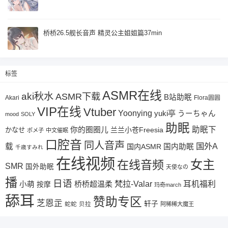
桥桥26.5舰长音声 精灵公主姐姐篇37min
标签
ASMR在线
aki秋水
ASMR下载
B站助眠
Akari
Flora圆圆
VIP在线
Vtuber
Yoonying
yuki亭
うーちゃん
mood
SOLY
助眠
助眠下
你的圈圈儿
兰兰小苍Freesia
かなせ
ポメ子
中文催眠
口腔音
同人音声
国外A
载
国内ASMR
国内助眠
千歳すみれ
在线视频
女主
在线音频
SMR
国外助眠
天使なの
播
日语
梵拉-Valar
桥桥超温柔
耳机福利
小萌
按摩
玛奇march
舔耳
赞助专区
芝恩㱏
轩子
蛇蛇
贝拉
阿稀稀大魔王