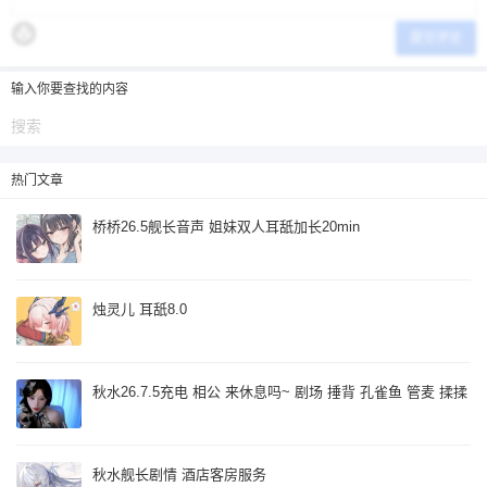
立刻支付
提交评论
输入你要查找的内容
热门文章
桥桥26.5舰长音声 姐妹双人耳舐加长20min
烛灵儿 耳舐8.0
秋水26.7.5充电 相公 来休息吗~ 剧场 捶背 孔雀鱼 管麦 揉揉
秋水舰长剧情 酒店客房服务