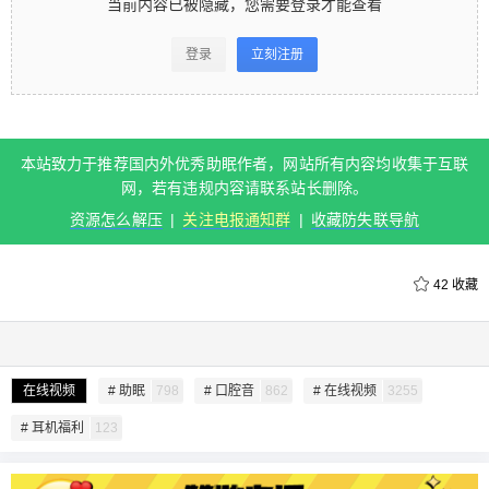
当前内容已被隐藏，您需要登录才能查看
容已被隐藏，您需要登录才能查看 登录立刻注册 本
站致力于推荐国内外优秀助眠作者，网站所有内容
登录
立刻注册
均收集于互联网，若有违规内容请联系站长删除。
资源怎么解压 | 关注电报通知群 | 收藏防失联导航 0
收藏
本站致力于推荐国内外优秀助眠作者，网站所有内容均收集于互联
扫描二维码继续阅读
网，若有违规内容请联系站长删除。
资源怎么解压
|
关注电报通知群
|
收藏防失联导航
42
收藏
在线视频
# 助眠
798
# 口腔音
862
# 在线视频
3255
# 耳机福利
123