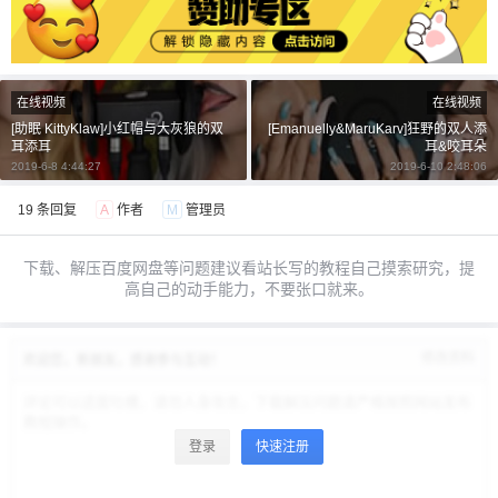
给undefined打赏
在线视频
在线视频
付费内容
2
5
10
[助眠 KittyKlaw]小红帽与大灰狼的双
[Emanuelly&MaruKarv]狂野的双人添
元
元
元
耳添耳
耳&咬耳朵
2019-6-8 4:44:27
2019-6-10 2:48:06
20
50
自定义
元
元
19 条回复
A
作者
M
管理员
¥
6位以上
下载、解压百度网盘等问题建议看站长写的教程自己摸索研究，提
高自己的动手能力，不要张口就来。
6位以上
您没有权限发布内容，请购买会员或者提升权
限。
修改资料
欢迎您，新朋友，感谢参与互动！
忘记密码？
找回
已有帐号？
登录
立刻支付
登录
快速注册