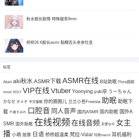
秋水舰长剧情 特殊服务9min
桥桥26.6舰长asmr 黏糊舌头亲亲吐息
标签
ASMR在线
aki秋水
ASMR下载
B站助眠
Akari
Flora圆圆
VIP在线
Vtuber
Yoonying
yuki亭
うーちゃん
mood
SOLY
助眠
助眠下
你的圈圈儿
兰兰小苍Freesia
かなせ
ポメ子
中文催眠
口腔音
同人音声
国外A
载
国内ASMR
国内助眠
千歳すみれ
在线视频
女主
在线音频
SMR
国外助眠
天使なの
播
日语
梵拉-Valar
桥桥超温柔
耳机福利
小萌
按摩
玛奇march