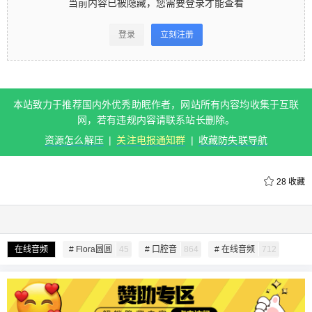
当前内容已被隐藏，您需要登录才能查看
看 登录立刻注册 本站致力于推荐国内外优秀助眠作
者，网站所有内容均收集于互联网，若有违规内容
登录
立刻注册
请联系站长删除。 资源怎么解压 | 关注电报通知群 |
收藏防失联导航 0 收藏
本站致力于推荐国内外优秀助眠作者，网站所有内容均收集于互联
扫描二维码继续阅读
网，若有违规内容请联系站长删除。
资源怎么解压
|
关注电报通知群
|
收藏防失联导航
28
收藏
给undefined打赏
在线音频
# Flora圆圆
45
# 口腔音
864
# 在线音频
712
付费内容
2
5
10
元
元
元
20
50
自定义
元
元