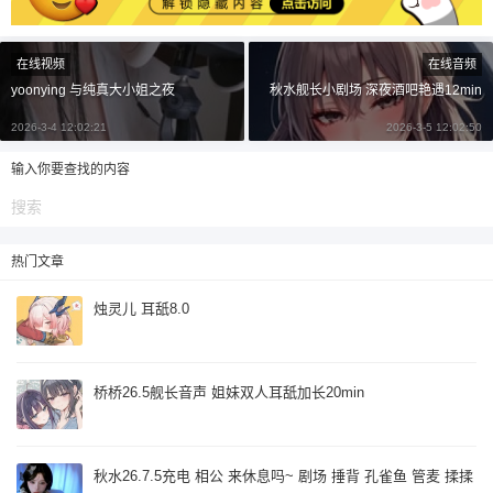
¥
6位以上
在线视频
在线音频
yoonying 与纯真大小姐之夜
秋水舰长小剧场 深夜酒吧艳遇12min
6位以上
您没有权限发布内容，请购买会员或者提升权
2026-3-4 12:02:21
2026-3-5 12:02:50
限。
输入你要查找的内容
忘记密码？
找回
已有帐号？
登录
立刻支付
热门文章
立刻支付
烛灵儿 耳舐8.0
桥桥26.5舰长音声 姐妹双人耳舐加长20min
秋水26.7.5充电 相公 来休息吗~ 剧场 捶背 孔雀鱼 管麦 揉揉