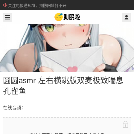
关注电报通知群，预防网址打不开
2026/3/05
@ 助眠啦
所有注册用户记得每日来签到领取积分。
圆圆asmr 左右横跳版双麦极致喘息
孔雀鱼
圆圆asmr 左右横跳版双麦极致喘息孔
在线音频：
雀鱼
在线音频： 当前内容已被隐藏，您需要登录才能查