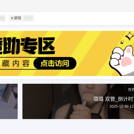
99
# 舔耳
2977
扫描二维码继续阅读
在
璐璐 双管_倒计时7
2025-12-30 12