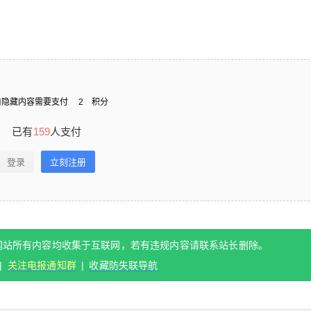
给undefined打赏
付费内容
2
5
10
元
元
元
前隐藏内容需要支付
2
积分
20
50
自定义
元
元
已有
159
人支付
¥
6位以上
您没有权限发布内容，请购买会员或者提升权
登录
立刻注册
限。
桥桥音声 审问官25min
6位以上
在线音频： 当前隐藏内容需要支付2积分 已有15
网站所有内容均收集于互联网，若有违规内容请联系站长删除。
9人支付 登录立刻注册 本站致力于推荐国内外优
|
关注电报通知群
|
收藏防失联导航
忘记密码？
找回
已有帐号？
登录
立刻支付
秀助眠作者，网站所有内容均收集于互联网，若
有违规内容请联系站长删除。 资源怎么解压 | 关
立刻支付
注电报通知群 | 收藏防失联导航 0 收藏