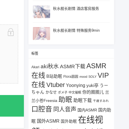
秋水舰长剧情 酒店客房服务
秋水舰长剧情 特殊服务9min
标签
ASMR
aki秋水
ASMR下载
Akari
在线
VIP
B站助眠
Flora圆圆
mood
SOLY
在线
Vtuber
Yoonying
yuki亭
うー
ちゃん
你的圈圈儿
兰
かなせ
ポメ子
中文催眠
助眠
助眠下载
兰小苍Freesia
千歳すみれ
口腔音
同人音声
国内ASMR
国内助
在线视
国外ASMR
眠
国外助眠