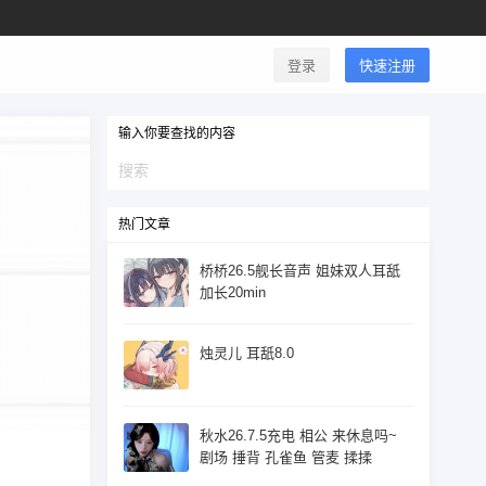
登录
快速注册
输入你要查找的内容
热门文章
桥桥26.5舰长音声 姐妹双人耳舐
加长20min
烛灵儿 耳舐8.0
秋水26.7.5充电 相公 来休息吗~
剧场 捶背 孔雀鱼 管麦 揉揉