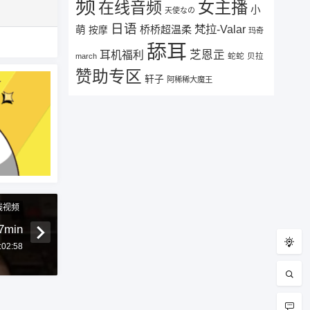
频
女主播
在线音频
小
天使なの
日语
梵拉-Valar
桥桥超温柔
萌
按摩
玛奇
舔耳
芝恩㱏
耳机福利
蛇蛇
贝拉
march
赞助专区
轩子
阿稀稀大魔王
线视频
min
:02:58