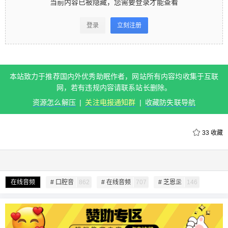
当前内容已被隐藏，您需要登录才能查看
看 登录立刻注册 本站致力于推荐国内外优秀助眠作
者，网站所有内容均收集于互联网，若有违规内容
登录
立刻注册
请联系站长删除。 资源怎么解压 | 关注电报通知群 |
收藏防失联导航 0 收藏
本站致力于推荐国内外优秀助眠作者，网站所有内容均收集于互联
扫描二维码继续阅读
网，若有违规内容请联系站长删除。
资源怎么解压
|
关注电报通知群
|
收藏防失联导航
33
收藏
给undefined打赏
在线音频
# 口腔音
862
# 在线音频
707
# 芝恩㱏
146
付费内容
2
5
10
元
元
元
20
50
自定义
元
元