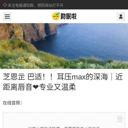
关注电报通知群，预防网址打不开
2025/10/15
@ 助眠啦
所有注册用户记得每日来签到领取积分。
芝恩㱏 巴适！！耳压max的深海｜近
距离唇音❤专业又温柔
芝恩㱏 巴适！！耳压max的深海｜近
在线音频：
距离唇音❤专业又温柔
在线音频： 当前内容已被隐藏，您需要登录才能查