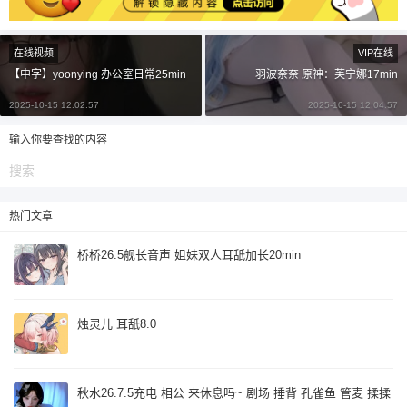
¥
6位以上
在线视频
VIP在线
【中字】yoonying 办公室日常25min
羽波奈奈 原神：芙宁娜17min
6位以上
您没有权限发布内容，请购买会员或者提升权
2025-10-15 12:02:57
2025-10-15 12:04:57
限。
输入你要查找的内容
忘记密码？
找回
已有帐号？
登录
立刻支付
热门文章
立刻支付
桥桥26.5舰长音声 姐妹双人耳舐加长20min
烛灵儿 耳舐8.0
秋水26.7.5充电 相公 来休息吗~ 剧场 捶背 孔雀鱼 管麦 揉揉