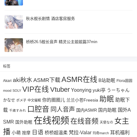
秋水舰长剧情 酒店客房服务
桥桥26.5舰长音声 精灵公主姐姐篇37min
标签
ASMR在线
aki秋水
ASMR下载
B站助眠
Akari
Flora圆圆
VIP在线
Vtuber
Yoonying
yuki亭
うーちゃん
mood
SOLY
助眠
助眠下
你的圈圈儿
兰兰小苍Freesia
かなせ
ポメ子
中文催眠
口腔音
同人音声
国外A
载
国内ASMR
国内助眠
千歳すみれ
在线视频
女主
在线音频
SMR
国外助眠
天使なの
播
日语
梵拉-Valar
桥桥超温柔
耳机福利
小萌
按摩
玛奇march