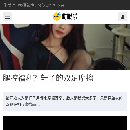
关注电报通知群，预防网址打不开
2019/5/08
@ 助眠啦
所有注册用户记得每日来签到领取积分。
腿控福利？轩子的双足摩擦
最开始以为是轩子用脚来摩擦耳朵，后来是我想太多了，只是穿丝袜的
双腿在相互摩擦而已。
腿控福利？轩子的双足摩擦
最开始以为是轩子用脚来摩擦耳朵，后来是我想太