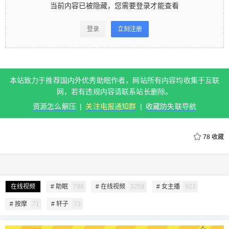
当前内容已被隐藏，您需要登录才能查看
登录
立刻注册
本站致力于推荐国内外优秀助眠作者，网站所有内容均收集于互联
网，若有违规内容请联系站长删除。
资源怎么解压
|
关注电报通知群
|
收藏防失联导航
78
收藏
给undefined打赏
付费内容
2
5
10
元
元
元
在线视频
# 助眠
798
# 在线视频
3259
# 女主播
923
20
50
自定义
元
元
# 按摩
71
# 轩子
73