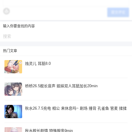
提交评论
输入你要查找的内容
热门文章
烛灵儿 耳舐8.0
桥桥26.5舰长音声 姐妹双人耳舐加长20min
秋水26.7.5充电 相公 来休息吗~ 剧场 捶背 孔雀鱼 管麦 揉揉
秋水舰长剧情 特殊服务9min