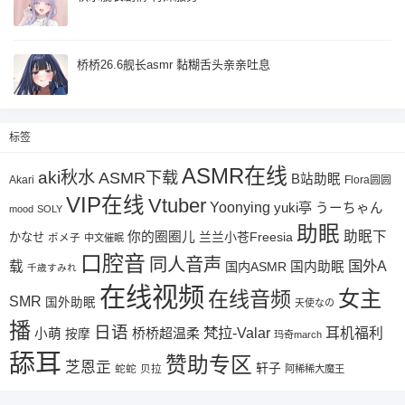
桥桥26.6舰长asmr 黏糊舌头亲亲吐息
标签
ASMR在线
aki秋水
ASMR下载
B站助眠
Akari
Flora圆圆
VIP在线
Vtuber
Yoonying
yuki亭
うーちゃん
mood
SOLY
助眠
助眠下
你的圈圈儿
兰兰小苍Freesia
かなせ
ポメ子
中文催眠
口腔音
同人音声
国外A
载
国内ASMR
国内助眠
千歳すみれ
在线视频
女主
在线音频
SMR
国外助眠
天使なの
播
日语
梵拉-Valar
桥桥超温柔
耳机福利
小萌
按摩
玛奇march
舔耳
赞助专区
芝恩㱏
轩子
蛇蛇
贝拉
阿稀稀大魔王