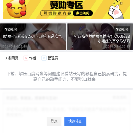
¥
6位以上
6位以上
您没有权限发布内容，请购买会员或者提升权
限。
在线视频
在线视频
[助眠채잉彩英]3Dio听心跳和耳朵吹气
[Misa喵老师助眠直播精华]COS成2B
小姐姐的耳朵马杀鸡
2019-5-8 0:21:28
2019-5-8 0:32:35
忘记密码？
找回
已有帐号？
登录
立刻支付
8 条回复
A
作者
M
管理员
立刻支付
下载、解压百度网盘等问题建议看站长写的教程自己摸索研究，提
高自己的动手能力，不要张口就来。
修改资料
欢迎您，新朋友，感谢参与互动！
登录
快速注册