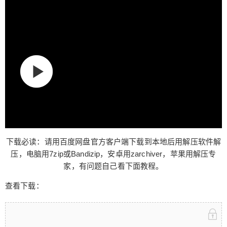
多了，只是穿丝袜的双腿在相互摩擦而已。
扫描二维码继续阅读
下载必读：请用百度网盘官方客户端下载到本地后用解压软件解
压，电脑用7zip或Bandizip，安卓用zarchiver，苹果用解压专
家，有问题自己看下面教程。
查看下载：