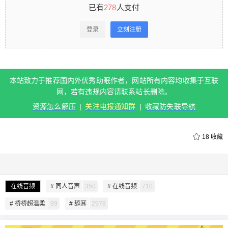
人支付 登录立刻注册 本站致力于推荐国内外优秀助
已有
278
人支付
眠作者，网站所有内容均收集于互联网，若有违规
登录
立刻注册
内容请联系站长删除。 资源怎么解压 | 关注电报通
知群 | 收藏防失联导航 0 收藏
本站致力于推荐国内外优秀助眠作者，网站所有内容均收集于互联
扫描二维码继续阅读
网，若有违规内容请联系站长删除。
资源怎么解压
|
关注电报通知群
|
收藏防失联导航
18
收藏
给undefined打赏
在线音频
# 同人音声
350
# 在线音频
710
付费内容
2
5
10
元
元
元
# 桥桥超温柔
99
# 舔耳
2978
20
50