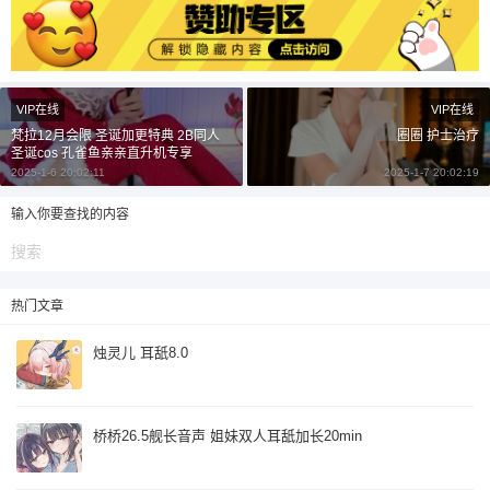
自定义
元
元
¥
6位以上
VIP在线
VIP在线
6位以上
您没有权限发布内容，请购买会员或者提升权
梵拉12月会限 圣诞加更特典 2B同人
圈圈 护士治疗
圣诞cos 孔雀鱼亲亲直升机专享
限。
2025-1-6 20:02:11
2025-1-7 20:02:19
输入你要查找的内容
忘记密码？
找回
已有帐号？
登录
立刻支付
热门文章
立刻支付
烛灵儿 耳舐8.0
桥桥26.5舰长音声 姐妹双人耳舐加长20min