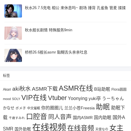
秋水26.7.5充电 相公 来休息吗~ 剧场 捶背 孔雀鱼 管麦 揉揉
秋水舰长剧情 特殊服务9min
桥桥26.6舰长asmr 黏糊舌头亲亲吐息
标签
ASMR在线
aki秋水
ASMR下载
B站助眠
Akari
Flora圆圆
VIP在线
Vtuber
Yoonying
yuki亭
うーちゃん
mood
SOLY
助眠
助眠下
你的圈圈儿
兰兰小苍Freesia
かなせ
ポメ子
中文催眠
口腔音
同人音声
国外A
载
国内ASMR
国内助眠
千歳すみれ
在线视频
女主
在线音频
SMR
国外助眠
天使なの