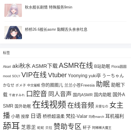
秋水舰长剧情 特殊服务9min
桥桥26.6舰长asmr 黏糊舌头亲亲吐息
标签
ASMR在线
aki秋水
ASMR下载
B站助眠
Akari
Flora圆圆
VIP在线
Vtuber
Yoonying
yuki亭
うーちゃん
mood
SOLY
助眠
助眠下
你的圈圈儿
兰兰小苍Freesia
かなせ
ポメ子
中文催眠
口腔音
同人音声
国外A
载
国内ASMR
国内助眠
千歳すみれ
在线视频
女主
在线音频
SMR
国外助眠
天使なの
播
日语
梵拉-Valar
桥桥超温柔
耳机福利
小萌
按摩
玛奇march
舔耳
赞助专区
芝恩㱏
轩子
蛇蛇
贝拉
阿稀稀大魔王