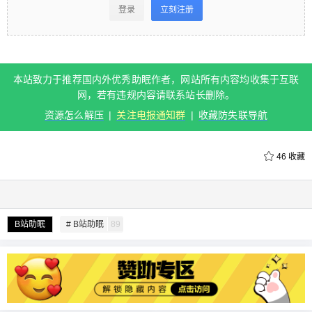
看 登录立刻注册 本站致力于推荐国内外优秀助眠作
登录
立刻注册
者，网站所有内容均收集于互联网，若有违规内容
请联系站长删除。 资源怎么解压 | 关注电报通知群 |
收藏防失联导航 0 收藏
本站致力于推荐国内外优秀助眠作者，网站所有内容均收集于互联
网，若有违规内容请联系站长删除。
扫描二维码继续阅读
资源怎么解压
|
关注电报通知群
|
收藏防失联导航
46
收藏
给undefined打赏
B站助眠
# B站助眠
89
付费内容
2
5
10
元
元
元
20
50
自定义
元
元