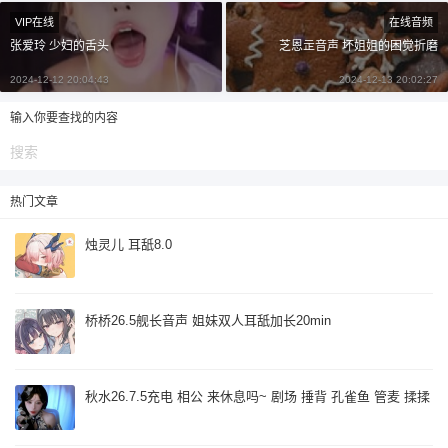
¥
VIP在线
在线音频
6位以上
张爱玲 少妇的舌头
芝恩㱏音声 坏姐姐的困觉折磨
6位以上
2024-12-12 20:04:43
2024-12-13 20:02:27
您没有权限发布内容，请购买会员或者提升权
限。
输入你要查找的内容
忘记密码？
找回
已有帐号？
登录
立刻支付
热门文章
烛灵儿 耳舐8.0
立刻支付
桥桥26.5舰长音声 姐妹双人耳舐加长20min
秋水26.7.5充电 相公 来休息吗~ 剧场 捶背 孔雀鱼 管麦 揉揉