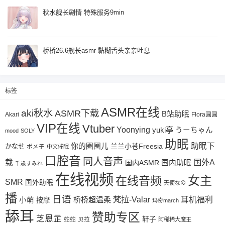
秋水舰长剧情 特殊服务9min
桥桥26.6舰长asmr 黏糊舌头亲亲吐息
标签
ASMR在线
aki秋水
ASMR下载
B站助眠
Akari
Flora圆圆
VIP在线
Vtuber
Yoonying
yuki亭
うーちゃん
mood
SOLY
助眠
助眠下
你的圈圈儿
兰兰小苍Freesia
かなせ
ポメ子
中文催眠
口腔音
同人音声
国外A
载
国内ASMR
国内助眠
千歳すみれ
在线视频
女主
在线音频
SMR
国外助眠
天使なの
播
日语
梵拉-Valar
桥桥超温柔
耳机福利
小萌
按摩
玛奇march
舔耳
赞助专区
芝恩㱏
轩子
蛇蛇
贝拉
阿稀稀大魔王