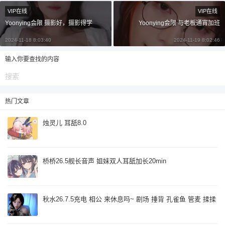
¥
VIP在线
VIP在线
6位以上
Yoonying会限 摄影好，摄影得学
Yoonying会限 与老板通宵加班
6位以上
2024-11-18 8:03:40
2024-11-19 8:02:46
您没有权限发布内容，请购买会员或者提升权
限。
输入你要查找的内容
忘记密码？
找回
已有帐号？
登录
立刻支付
热门文章
烛灵儿 耳舐8.0
立刻支付
桥桥26.5舰长音声 姐妹双人耳舐加长20min
秋水26.7.5充电 相公 来休息吗~ 剧场 捶背 孔雀鱼 管麦 揉揉