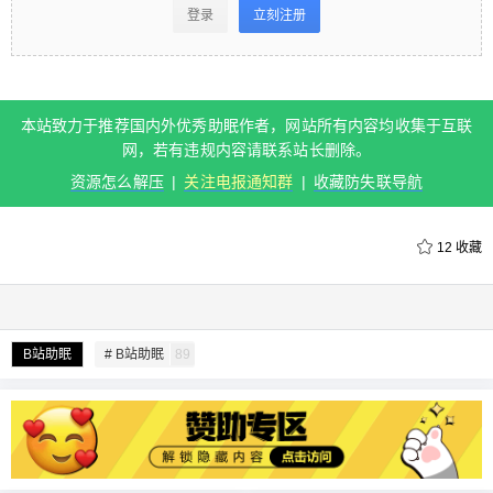
看 登录立刻注册 本站致力于推荐国内外优秀助眠作
登录
立刻注册
者，网站所有内容均收集于互联网，若有违规内容
请联系站长删除。 资源怎么解压 | 关注电报通知群 |
收藏防失联导航 0 收藏
本站致力于推荐国内外优秀助眠作者，网站所有内容均收集于互联
网，若有违规内容请联系站长删除。
扫描二维码继续阅读
资源怎么解压
|
关注电报通知群
|
收藏防失联导航
12
收藏
给undefined打赏
B站助眠
# B站助眠
89
付费内容
2
5
10
元
元
元
20
50
自定义
元
元