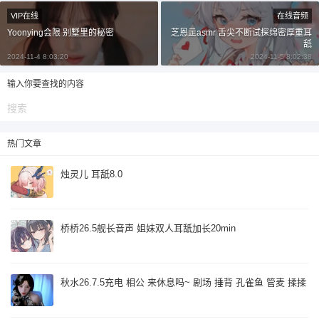
¥
VIP在线
在线音频
6位以上
Yoonying会限 别墅里的秘密
芝恩㱏asmr 舌尖不断试探绵密厚重耳
舐
6位以上
2024-11-4 8:03:20
2024-11-5 8:02:38
您没有权限发布内容，请购买会员或者提升权
限。
输入你要查找的内容
忘记密码？
找回
已有帐号？
登录
立刻支付
热门文章
烛灵儿 耳舐8.0
立刻支付
桥桥26.5舰长音声 姐妹双人耳舐加长20min
秋水26.7.5充电 相公 来休息吗~ 剧场 捶背 孔雀鱼 管麦 揉揉