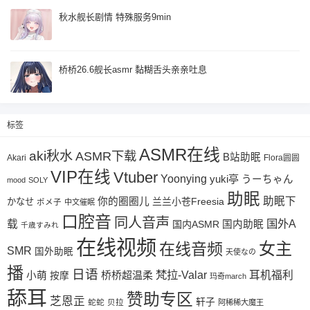
秋水舰长剧情 特殊服务9min
桥桥26.6舰长asmr 黏糊舌头亲亲吐息
标签
ASMR在线
aki秋水
ASMR下载
B站助眠
Akari
Flora圆圆
VIP在线
Vtuber
Yoonying
yuki亭
うーちゃん
mood
SOLY
助眠
助眠下
你的圈圈儿
兰兰小苍Freesia
かなせ
ポメ子
中文催眠
口腔音
同人音声
国外A
载
国内ASMR
国内助眠
千歳すみれ
在线视频
女主
在线音频
SMR
国外助眠
天使なの
播
日语
梵拉-Valar
桥桥超温柔
耳机福利
小萌
按摩
玛奇march
舔耳
赞助专区
芝恩㱏
轩子
蛇蛇
贝拉
阿稀稀大魔王