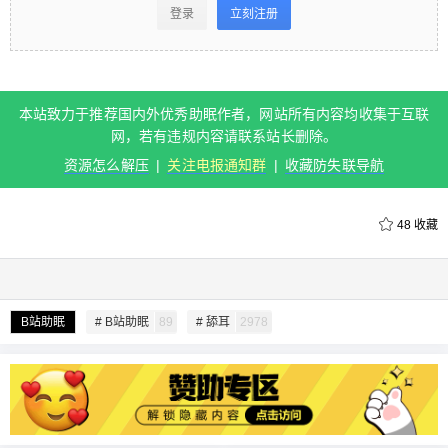
看 登录立刻注册 本站致力于推荐国内外优秀助眠作
登录
立刻注册
者，网站所有内容均收集于互联网，若有违规内容
请联系站长删除。 资源怎么解压 | 关注电报通知群 |
收藏防失联导航 0 收藏
本站致力于推荐国内外优秀助眠作者，网站所有内容均收集于互联
网，若有违规内容请联系站长删除。
扫描二维码继续阅读
资源怎么解压
|
关注电报通知群
|
收藏防失联导航
48
收藏
给undefined打赏
B站助眠
# B站助眠
89
# 舔耳
2978
付费内容
2
5
10
元
元
元
20
50
自定义
元
元