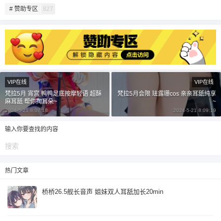
# 赞助专区
827
20
50
自定义
元
元
¥
6位以上
6位以上
您没有权限发布内容，请购买会员或者提升权
VIP在线
VIP在线
限。
梵拉5月 宵宫 鸭鸭足底按摩轻语 超酥
梵拉5月会限 珐露珊cos 亲亲耳舐纯享
麻耳舐 帮你掏耳朵~
~
2024-5-21 8:07:18
2024-5-21 8:09:19
忘记密码？
找回
已有帐号？
登录
输入你要查找的内容
立刻支付
立刻支付
热门文章
桥桥26.5舰长音声 姐妹双人耳舐加长20min