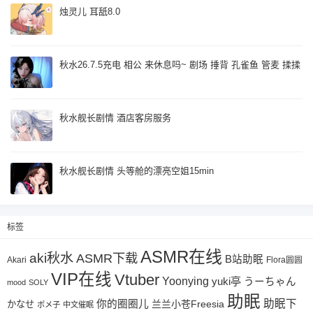
烛灵儿 耳舐8.0
秋水26.7.5充电 相公 来休息吗~ 剧场 捶背 孔雀鱼 管麦 揉揉
秋水舰长剧情 酒店客房服务
秋水舰长剧情 头等舱的漂亮空姐15min
标签
ASMR在线
aki秋水
ASMR下载
B站助眠
Akari
Flora圆圆
VIP在线
Vtuber
Yoonying
yuki亭
うーちゃん
mood
SOLY
助眠
助眠下
你的圈圈儿
兰兰小苍Freesia
かなせ
ポメ子
中文催眠