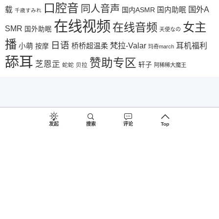
口腔音
同人音声
国外A
载
国内ASMR
国内助眠
千歳すみれ
在线视频
女主
在线音频
SMR
国外助眠
天使なの
播
日语
梵拉-Valar
桥桥超温柔
耳机福利
小萌
按摩
玛奇march
舔耳
赞助专区
芝恩㱏
轩子
蛇蛇
贝拉
阿稀稀大魔王
发起
搜索
评论
Top
©2018-2026
♥
助眠啦