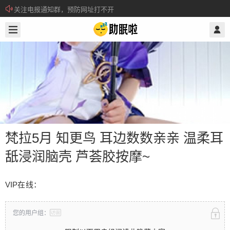
所有注册用户记得每日来签到领取积分。
2024/5/21
@ 助眠啦
关注电报通知群，预防网址打不开
梵拉5月 知更鸟 耳边数数亲亲 温柔耳
舐浸润脑壳 芦荟胶按摩~
梵拉5月 知更鸟 耳边数数亲亲 温柔耳
VIP在线：
舐浸润脑壳 芦荟胶按摩~
您的用户组：
VIP在线： 限制以下用户组阅读此隐藏内容 请先登