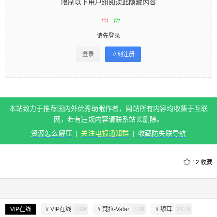
限制以下用户组阅读此隐藏内容
录 登录立刻注册 您的用户组： 本站致力于推荐国
内外优秀助眠作者，网站所有内容均收集于互联
网，若有违规内容请联系站长删除。 资源怎么解压
请先登录
| 关注电报通知群 | 收藏防失联导航 0 收藏
登录
立刻注册
扫描二维码继续阅读
本站致力于推荐国内外优秀助眠作者，网站所有内容均收集于互联
网，若有违规内容请联系站长删除。
资源怎么解压
|
关注电报通知群
|
收藏防失联导航
12
收藏
给undefined打赏
付费内容
2
5
10
VIP在线
# VIP在线
799
# 梵拉-Valar
138
# 舔耳
2975
元
元
元