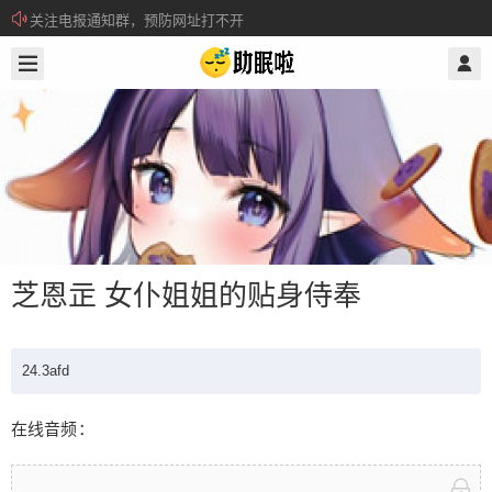
关注电报通知群，预防网址打不开
2024/4/07
@ 助眠啦
所有注册用户记得每日来签到领取积分。
芝恩㱏 女仆姐姐的贴身侍奉
24.3afd
芝恩㱏 女仆姐姐的贴身侍奉
在线音频：
24.3afd