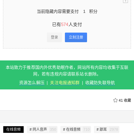
当前隐藏内容需要支付
1
积分
已有
574
人支付
登录
立刻注册
扫描二维码继续阅读
本站致力于推荐国内外优秀助眠作者，网站所有内容均收集于互联
网，若有违规内容请联系站长删除。
资源怎么解压
|
关注电报通知群
|
收藏防失联导航
41
收藏
在线音频
# 同人音声
350
# 在线音频
710
# 舔耳
2978