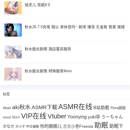
烛灵儿 耳舐8.0
秋水26.7.5充电 相公 来休息吗~ 剧场 捶背 孔雀鱼 管麦 揉揉
秋水舰长剧情 酒店客房服务
秋水舰长剧情 特殊服务9min
标签
ASMR在线
aki秋水
ASMR下载
B站助眠
Akari
Flora圆圆
VIP在线
Vtuber
Yoonying
yuki亭
うーちゃん
mood
SOLY
助眠
助眠下
你的圈圈儿
兰兰小苍Freesia
かなせ
ポメ子
中文催眠