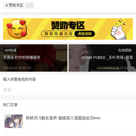
# 赞助专区
828
20
50
自定义
元
元
¥
6位以上
6位以上
您没有权限发布内容，请购买会员或者提升权
VIP在线
在线视频
限。
芝恩㱏 约尔的哄睡服务
ASMR POBEE _포비 吹耳+吸耳
2024-1-27 20:01:20
2024-1-29 20:01:03
忘记密码？
找回
已有帐号？
登录
输入你要查找的内容
立刻支付
立刻支付
热门文章
桥桥26.5舰长音声 姐妹双人耳舐加长20min