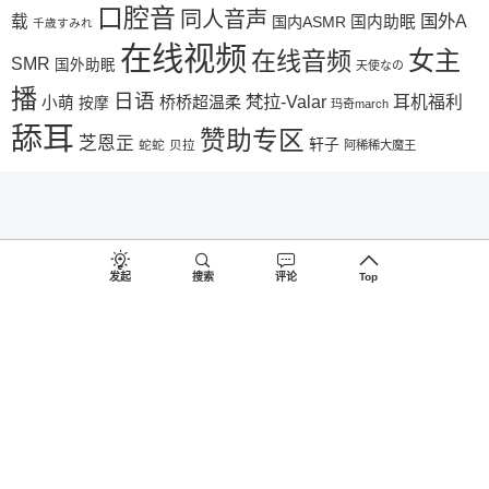
口腔音
同人音声
国外A
载
国内ASMR
国内助眠
千歳すみれ
在线视频
女主
在线音频
SMR
国外助眠
天使なの
播
日语
梵拉-Valar
桥桥超温柔
耳机福利
小萌
按摩
玛奇march
舔耳
赞助专区
芝恩㱏
轩子
蛇蛇
贝拉
阿稀稀大魔王
发起
搜索
评论
Top
©2018-2026
♥
助眠啦