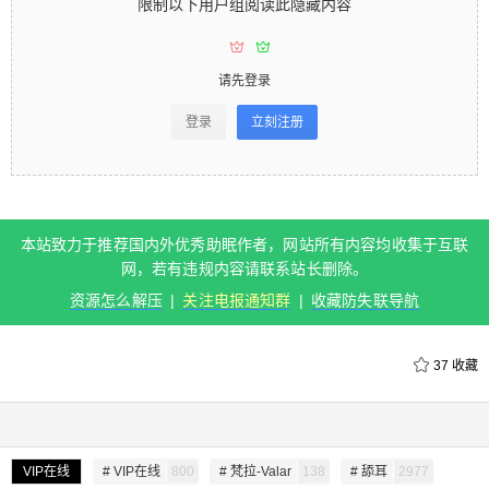
限制以下用户组阅读此隐藏内容
录 登录立刻注册 您的用户组： 本站致力于推荐国
内外优秀助眠作者，网站所有内容均收集于互联
网，若有违规内容请联系站长删除。 资源怎么解压
请先登录
| 关注电报通知群 | 收藏防失联导航 0 收藏
登录
立刻注册
扫描二维码继续阅读
本站致力于推荐国内外优秀助眠作者，网站所有内容均收集于互联
网，若有违规内容请联系站长删除。
资源怎么解压
|
关注电报通知群
|
收藏防失联导航
37
收藏
给undefined打赏
付费内容
2
5
10
VIP在线
# VIP在线
800
# 梵拉-Valar
138
# 舔耳
2977
元
元
元