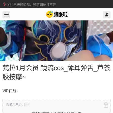
关注电报通知群，预防网址打不开
2024/1/27
@ 助眠啦
所有注册用户记得每日来签到领取积分。
梵拉1月会员 镜流cos_舔耳弹舌_芦荟
胶按摩~
梵拉1月会员 镜流cos_舔耳弹舌_芦荟
VIP在线：
胶按摩~
您的用户组：
VIP在线： 限制以下用户组阅读此隐藏内容 请先登