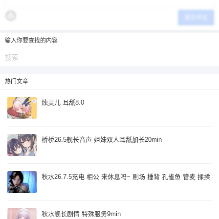
提交评论
输入你要查找的内容
热门文章
烛灵儿 耳舐8.0
桥桥26.5舰长音声 姐妹双人耳舐加长20min
秋水26.7.5充电 相公 来休息吗~ 剧场 捶背 孔雀鱼 管麦 揉揉
秋水舰长剧情 特殊服务9min