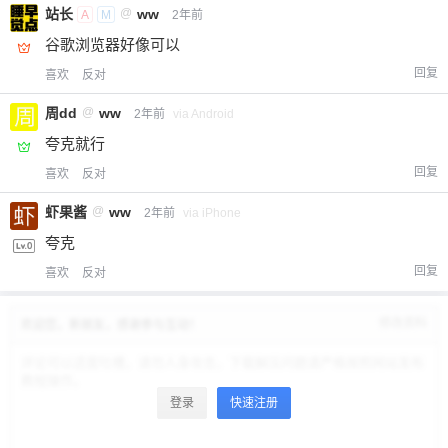
¥
6位以上
站长
@
ww
A
M
2年前
谷歌浏览器好像可以
6位以上
您没有权限发布内容，请购买会员或者提升权
回复
喜欢
反对
限。
周dd
@
ww
2年前
via Android
夸克就行
忘记密码？
找回
已有帐号？
登录
回复
喜欢
反对
立刻支付
虾果酱
@
ww
2年前
via iPhone
立刻支付
夸克
回复
喜欢
反对
修改资料
欢迎您，新朋友，感谢参与互动！
登录
快速注册