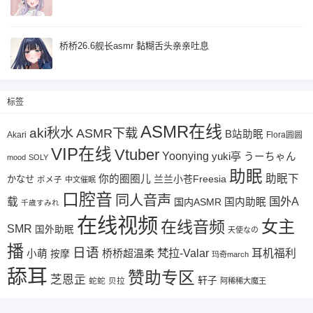
桥桥26.6舰长asmr 黏糊舌头亲亲吐息
标签
ASMR在线
aki秋水
ASMR下载
B站助眠
Akari
Flora圆圆
VIP在线
Vtuber
Yoonying
yuki亭
うーちゃん
mood
SOLY
助眠
助眠下
你的圈圈儿
兰兰小苍Freesia
かなせ
ポメ子
中文催眠
口腔音
同人音声
国外A
载
国内ASMR
国内助眠
千歳すみれ
在线视频
女主
在线音频
SMR
国外助眠
天使なの
播
日语
梵拉-Valar
桥桥超温柔
耳机福利
小萌
按摩
玛奇march
舔耳
赞助专区
芝恩㱏
轩子
蛇蛇
贝拉
阿稀稀大魔王