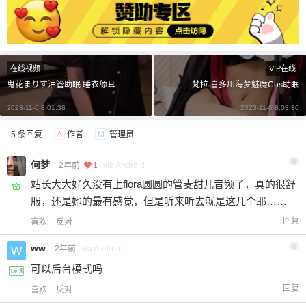
在线视频
VIP在线
鬼花まりす油管助眠 睡衣舔耳
梵拉 喜多川海梦魅魔Cos助眠
2023-11-6 8:01:38
2023-11-6 8:03:30
5 条回复
A
作者
M
管理员
0
何梦
2年前
1
via Android
站长大大好久没有上flora圆圆的管麦甜儿音频了，真的很舒
给undefined打赏
服，还是她的最有感觉，但是听来听去就是这几个耶……
回复
喜欢
反对
付费内容
2
5
10
元
元
元
ww
0
2年前
via Android
20
50
自定义
可以后台模式吗
元
元
回复
喜欢
反对