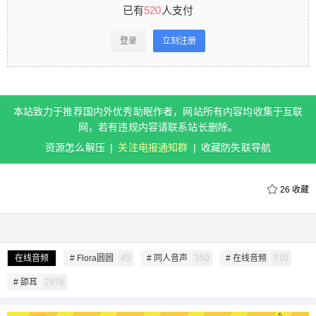
人支付 登录立刻注册 本站致力于推荐国内外优秀助
已有
520
人支付
眠作者，网站所有内容均收集于互联网，若有违规
登录
立刻注册
内容请联系站长删除。 资源怎么解压 | 关注电报通
知群 | 收藏防失联导航 0 收藏
本站致力于推荐国内外优秀助眠作者，网站所有内容均收集于互联
扫描二维码继续阅读
网，若有违规内容请联系站长删除。
资源怎么解压
|
关注电报通知群
|
收藏防失联导航
26
收藏
在线音频
# Flora圆圆
45
# 同人音声
350
# 在线音频
710
# 舔耳
2978