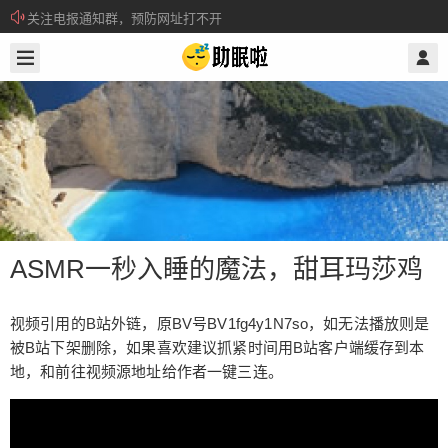
关注电报通知群，预防网址打不开
2023/7/03
@ 助眠啦
所有注册用户记得每日来签到领取积分。
ASMR一秒入睡的魔法，甜耳玛莎鸡
视频引用的B站外链，原BV号BV1fg4y1N7so，如无法播放则是
被B站下架删除，如果喜欢建议抓紧时间用B站客户端缓存到本
ASMR一秒入睡的魔法，甜耳玛莎鸡
地，和前往视频源地址给作者一键三连。
视频引用的B站外链，原BV号BV1fg4y1N7so，如无