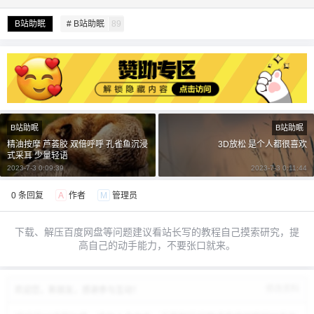
B站助眠
# B站助眠
89
给undefined打赏
付费内容
2
5
10
元
元
元
B站助眠
B站助眠
精油按摩 芦荟胶 双倍呼呼 孔雀鱼沉浸
3D放松 是个人都很喜欢
20
50
自定义
元
元
式采耳 少量轻语
2023-7-3 0:09:39
2023-7-3 0:11:44
¥
6位以上
0 条回复
A
作者
M
管理员
下载、解压百度网盘等问题建议看站长写的教程自己摸索研究，提
6位以上
您没有权限发布内容，请购买会员或者提升权
高自己的动手能力，不要张口就来。
限。
修改资料
欢迎您，新朋友，感谢参与互动！
忘记密码？
找回
已有帐号？
登录
立刻支付