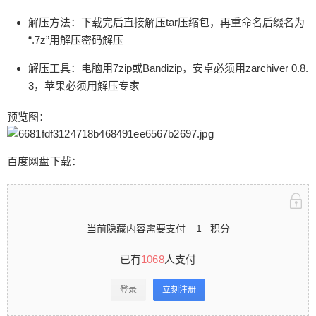
644MB 文件格式：7z双重压缩 解压方法：下载完
解压方法：下载完后直接解压tar压缩包，再重命名后缀名为
后直接解压tar压缩包，再重命名后缀名为“.7z”用解
“.7z”用解压密码解压
压密码解压 解压工具：电脑用7zip或Bandizip，安
卓必须用zarchiver 0.8.3，苹果必须用解压专家 预
解压工具：电脑用7zip或Bandizip，安卓必须用zarchiver 0.8.
览图： 百度网盘下载： 当前隐藏内容需要支付1积
3，苹果必须用解压专家
分 已有1068人支付 登录立刻注册 本站致力于推荐
国内外优秀助眠作者，网站所有内容均收集于互联
扫描二维码继续阅读
预览图：
网，若有违规内容请联系站长删除。 资源怎么解压
| 关注电报通知群 | 收藏防失联导航 0 收藏
百度网盘下载：
当前隐藏内容需要支付
1
积分
已有
1068
人支付
登录
立刻注册