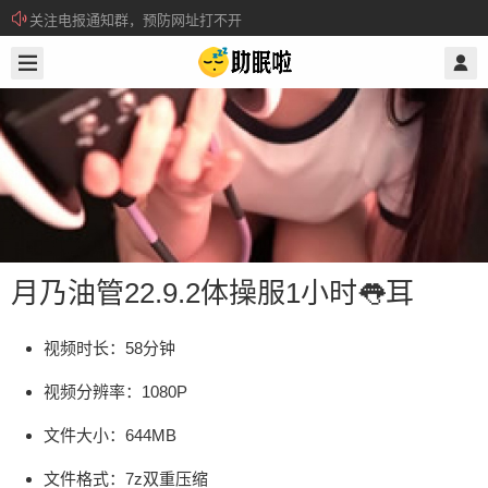
关注电报通知群，预防网址打不开
2022/9/04
@ 助眠啦
所有注册用户记得每日来签到领取积分。
月乃油管22.9.2体操服1小时👅耳
视频时长：58分钟
视频分辨率：1080P
月乃油管22.9.2体操服1小时👅耳
文件大小：644MB
视频时长：58分钟 视频分辨率：1080P 文件大小：
文件格式：7z双重压缩