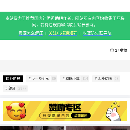
本站致力于推荐国内外优秀助眠作者，网站所有内容均收集于互联
网，若有违规内容请联系站长删除。
资源怎么解压
|
关注电报通知群
|
收藏防失联导航
27
收藏
国外助眠
# うーちゃん
89
# 助眠下载
114
# 国外助眠
68
# 舔耳
2977
给undefined打赏
付费内容
2
5
10
元
元
元