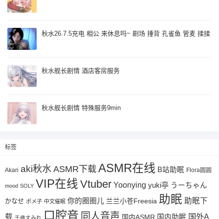
秋水26.7.5充电 相公 来休息吗~ 剧场 捶背 孔雀鱼 管麦 揉揉
秋水舰长剧情 酒店客房服务
秋水舰长剧情 特殊服务9min
标签
ASMR在线
aki秋水
ASMR下载
B站助眠
Akari
Flora圆圆
VIP在线
Vtuber
Yoonying
yuki亭
うーちゃん
mood
SOLY
助眠
助眠下
你的圈圈儿
兰兰小苍Freesia
かなせ
ポメ子
中文催眠
口腔音
同人音声
国外A
载
国内ASMR
国内助眠
千歳すみれ