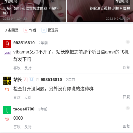
在线视频
在线视频
20
50
自定义
元
元
贝拉小姐姐-带给你极致体验（略略
蛇蛇油管视频-刮擦音催眠
略）
2022-9-4 1:04:23
2022-9-5 0:01:50
¥
6位以上
3 条回复
A
作者
M
管理员
6位以上
您没有权限发布内容，请购买会员或者提升权
993516810
0
2年前
限。
vtbamsr又打不开了。站长能把之前那个听日语amsr的飞机
群发下吗
回复
喜欢
反对
忘记密码？
找回
已有帐号？
登录
立刻支付
站长
@
993516810
A
M
2年前
检查打开没问题，另外没有你说的这种群
立刻支付
回复
喜欢
反对
taoge0700
0
3年前
0000
回复
喜欢
反对