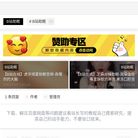
B站助眠
# B站助眠
89
给undefined打赏
付费内容
2
5
10
元
元
元
B站助眠
B站助眠
20
50
自定义
元
元
【B站在线】虎牙绮夏助眠音频-吞噬
【B站在线】芝麻对辣助眠-耳朵含在
你的大脑
嘴里酥软的声音 果冻口腔音
2022-3-16 1:00:13
2022-3-16 1:02:14
¥
6位以上
1 条回复
A
作者
M
管理员
6位以上
您没有权限发布内容，请购买会员或者提升权
下载、解压百度网盘等问题建议看站长写的教程自己摸索研究，提
限。
高自己的动手能力，不要张口就来。