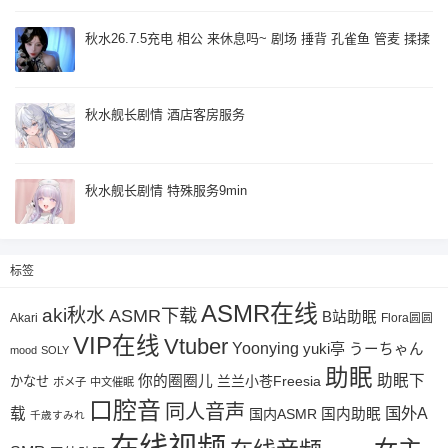
秋水26.7.5充电 相公 来休息吗~ 剧场 捶背 孔雀鱼 管麦 揉揉
秋水舰长剧情 酒店客房服务
秋水舰长剧情 特殊服务9min
标签
ASMR在线
aki秋水
ASMR下载
B站助眠
Akari
Flora圆圆
VIP在线
Vtuber
Yoonying
yuki亭
うーちゃん
mood
SOLY
助眠
助眠下
你的圈圈儿
兰兰小苍Freesia
かなせ
ポメ子
中文催眠
口腔音
同人音声
国外A
载
国内ASMR
国内助眠
千歳すみれ
在线视频