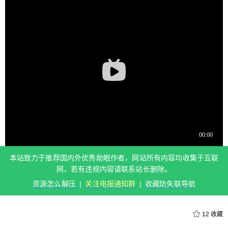
用B站客户端缓存到本地，和前往视频源地址给作者
一键三连。 B站源地址：https://www.bilibili.com/vid
eo/BV1iR4y157t7 本站致力于推荐国内外优秀助眠
作者，网站所有内容均收集于互联网，若有违规内
容请联系站长删除。 资源怎么解压 | 关注电报通知
群 | 收藏防失联导航 0 收藏
扫描二维码继续阅读
本站致力于推荐国内外优秀助眠作者，网站所有内容均收集于互联
网，若有违规内容请联系站长删除。
资源怎么解压
|
关注电报通知群
|
收藏防失联导航
12
收藏