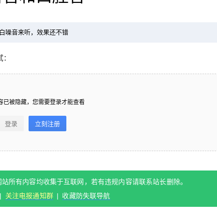
白噪音来听，效果还不错
试：
2022/1/27
@ 助眠啦
容已被隐藏，您需要登录才能查看
给undefined打赏
登录
立刻注册
付费内容
2
5
10
元
元
元
20
50
自定义
元
元
网站所有内容均收集于互联网，若有违规内容请联系站长删除。
|
关注电报通知群
|
收藏防失联导航
¥
6位以上
您没有权限发布内容，请购买会员或者提升权
つくねASMR-近距离的舌音和
限。