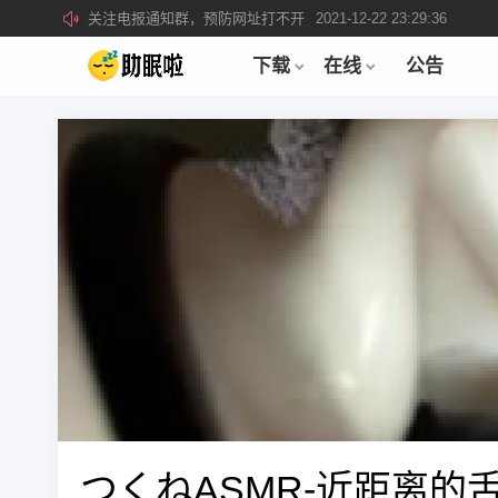
关注电报通知群，预防网址打不开
2021-12-22 23:29:36
所有注册用户记得每日来签到领取积分。
2019-04-01 22:39:39
下载
在线
公告
つくねASMR-近距离的