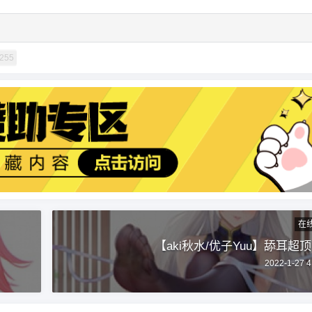
口腔音
6位以上
255
似舔非舔的舌音助眠，主要还是口腔音，背景的
底噪声可以当成白噪音来听，效果还不错
忘记密码？
找回
已有帐号？
登录
立刻支付
立刻支付
扫描二维码继续阅读
在
【aki秋水/优子Yuu】舔耳超
2022-1-27 4