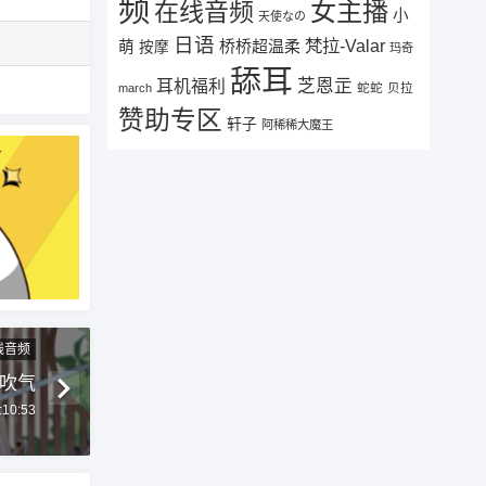
频
女主播
在线音频
小
天使なの
日语
梵拉-Valar
桥桥超温柔
萌
按摩
玛奇
舔耳
芝恩㱏
耳机福利
蛇蛇
贝拉
march
赞助专区
轩子
阿稀稀大魔王
线音频
顶吹气
:10:53