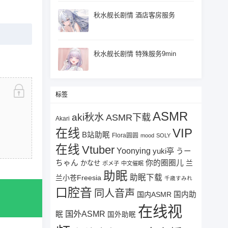
秋水舰长剧情 酒店客房服务
秋水舰长剧情 特殊服务9min
标签
ASMR
aki秋水
ASMR下载
Akari
在线
VIP
B站助眠
Flora圆圆
mood
SOLY
在线
Vtuber
Yoonying
yuki亭
うー
ちゃん
你的圈圈儿
兰
かなせ
ポメ子
中文催眠
助眠
助眠下载
兰小苍Freesia
千歳すみれ
口腔音
同人音声
国内ASMR
国内助
在线视
国外ASMR
眠
国外助眠