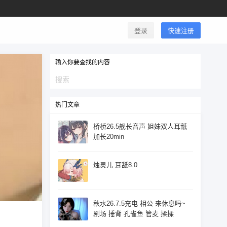
登录
快速注册
输入你要查找的内容
热门文章
桥桥26.5舰长音声 姐妹双人耳舐
加长20min
烛灵儿 耳舐8.0
秋水26.7.5充电 相公 来休息吗~
剧场 捶背 孔雀鱼 管麦 揉揉