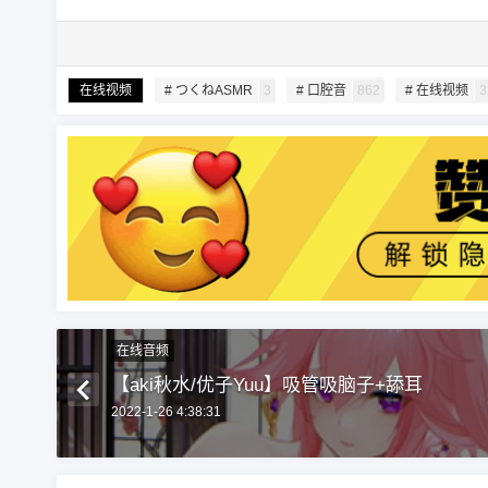
在线视频
# つくねASMR
3
# 口腔音
862
# 在线视频
3
在线音频
【aki秋水/优子Yuu】吸管吸脑子+舔耳
2022-1-26 4:38:31