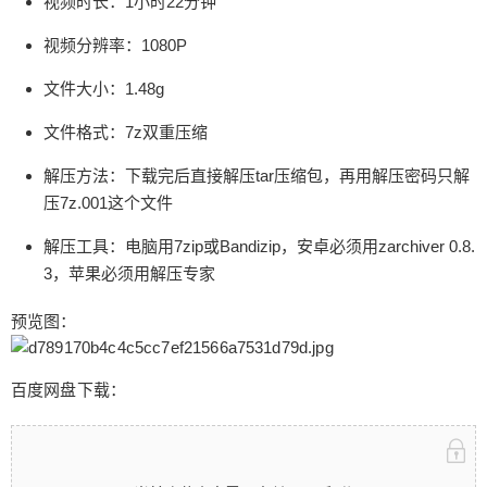
视频时长：1小时22分钟
时被封数次，真的是虎牙赚的钱虎牙花。
视频分辨率：1080P
文件大小：1.48g
文件格式：7z双重压缩
解压方法：下载完后直接解压tar压缩包，再用解压密码只解
扫描二维码继续阅读
压7z.001这个文件
解压工具：电脑用7zip或Bandizip，安卓必须用zarchiver 0.8.
3，苹果必须用解压专家
预览图：
百度网盘下载：