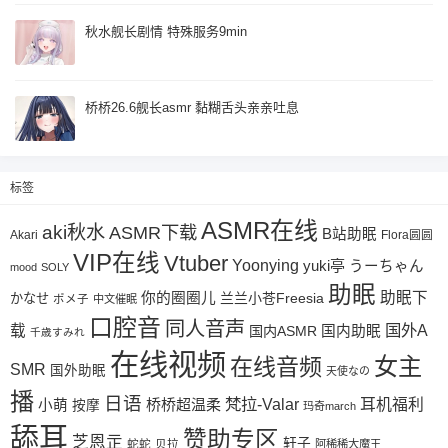
秋水舰长剧情 特殊服务9min
桥桥26.6舰长asmr 黏糊舌头亲亲吐息
标签
ASMR在线
aki秋水
ASMR下载
B站助眠
Akari
Flora圆圆
VIP在线
Vtuber
Yoonying
yuki亭
うーちゃん
mood
SOLY
助眠
助眠下
你的圈圈儿
兰兰小苍Freesia
かなせ
ポメ子
中文催眠
口腔音
同人音声
国外A
载
国内ASMR
国内助眠
千歳すみれ
在线视频
女主
在线音频
SMR
国外助眠
天使なの
播
日语
梵拉-Valar
桥桥超温柔
耳机福利
小萌
按摩
玛奇march
舔耳
赞助专区
芝恩㱏
轩子
蛇蛇
贝拉
阿稀稀大魔王