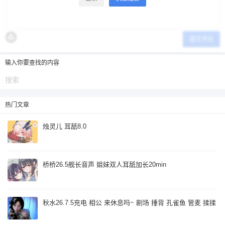
提交评论
输入你要查找的内容
热门文章
烛灵儿 耳舐8.0
桥桥26.5舰长音声 姐妹双人耳舐加长20min
秋水26.7.5充电 相公 来休息吗~ 剧场 捶背 孔雀鱼 管麦 揉揉