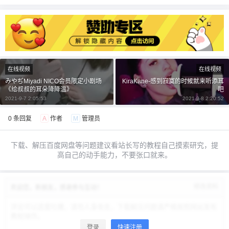
¥
6位以上
6位以上
您没有权限发布内容，请购买会员或者提升权
限。
在线视频
在线视频
みやぢMiyadi NICO会员限定小剧场
KiraKane-感到寂寞的时候就来听添耳
《给叔叔的耳朵降降温》
吧
忘记密码？
找回
已有帐号？
登录
2021-9-7 2:05:53
2021-9-8 2:20:52
立刻支付
0 条回复
A
作者
M
管理员
立刻支付
下载、解压百度网盘等问题建议看站长写的教程自己摸索研究，提
高自己的动手能力，不要张口就来。
修改资料
欢迎您，新朋友，感谢参与互动！
登录
快速注册