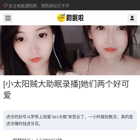
关注电报通知群，预防网址打不开
2021/9/08
@ 助眠啦
所有注册用户记得每日来签到领取积分。
[小太阳贼大助眠录播]她们两个好可
爱
[小太阳贼大助眠录播]她们两个好可爱
虎牙的封号斗罗带上闺蜜“azz大眼”来营业了，一小时被封数次，真的是
虎牙赚的钱虎牙花。
虎牙的封号斗罗带上闺蜜“azz大眼”来营业了，一小