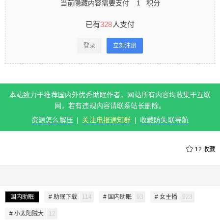
当前隐藏内容需要支付
1
积分
已有
328
人支付
登录
立刻注册
本站致力于推荐国内外优秀助眠作者，网站所有内容均收集于互联
网，若有违规内容请联系站长删除。
资源怎么解压
|
关注电报通知群
|
收藏防失联导航
给undefined打赏
12
收藏
付费内容
2
5
10
元
元
元
国内助眠
# 助眠下载
114
# 国内助眠
93
# 女主播
923
20
50
自定义
元
元
# 小太阳贼大
12