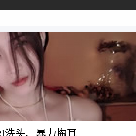
像]洗头、暴力掏耳