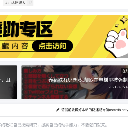
扫描二维码继续阅读
# 小太阳贼大
12
在
音，耳
养猪妹れいきら助眠-在电梯里被强
2021-8-15 4
请提前收藏好本站的防迷路导航asmrdh.ne
写的教程自己摸索研究，提高自己的动手能力，不要张口就来。