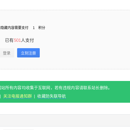
付费内容
2
5
10
元
元
元
20
50
自定义
元
元
前隐藏内容需要支付
1
积分
已有
501
人支付
¥
6位以上
您没有权限发布内容，请购买会员或者提升权
[虎牙小太阳贼大助眠录像]洗
登录
立刻注册
限。
头、暴力掏耳
6位以上
时隔几个月的直播，小太阳贼大每次直播必被扣
网站所有内容均收集于互联网，若有违规内容请联系站长删除。
分，直播=上班，扣分=扣钱，一被扣钱主播就沉
忘记密码？
找回
已有帐号？
登录
立刻支付
|
关注电报通知群
|
收藏防失联导航
迷王者荣耀和打麻将去了，几个月都不开播，这
场录像也以被扣分而结束，可能是因为虎牙禁播
立刻支付
芦荟胶或者被人举报骑马。