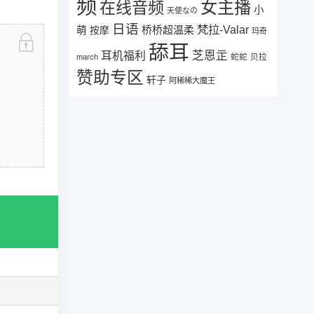
频
女主播
在线音频
小
天使なの
日语
梵拉-Valar
桥桥超温柔
萌
按摩
玛奇
舔耳
芝恩㱏
耳机福利
蛇蛇
贝拉
march
赞助专区
轩子
阿稀稀大魔王