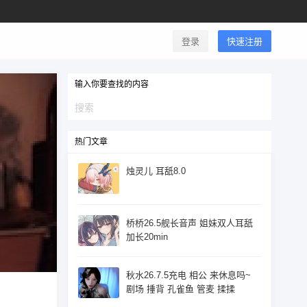
登录
快速注册
输入你要查找的内容
热门文章
烛灵儿 耳舐8.0
桥桥26.5舰长音声 姐妹双人耳舐
加长20min
秋水26.7.5充电 相公 来休息吗~
剧场 捶背 孔雀鱼 管麦 揉揉