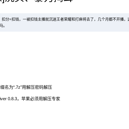
，扣分=扣钱，一被扣钱主播就沉迷王者荣耀和打麻将去了，几个月都不开播，
马。
名为“.7z”用解压密码解压
2021/8/15
@ 助眠啦
iver 0.8.3，苹果必须用解压专家
给undefined打赏