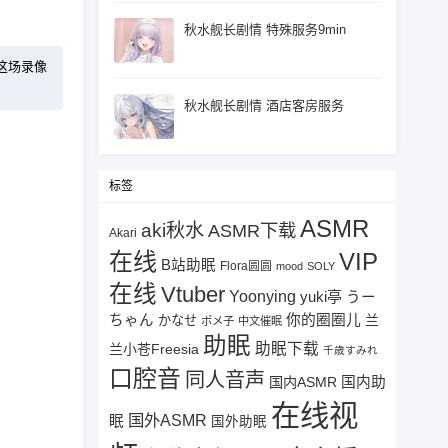
秋水舰长剧情 特殊服务9min
这场录像
秋水舰长剧情 酒店客房服务
标签
ASMR
aki秋水
ASMR下载
Akari
在线
VIP
B站助眠
Flora圆圆
mood
SOLY
在线
Vtuber
Yoonying
yuki亭
うー
ちゃん
你的圈圈儿
兰
かなせ
ポメ子
中文催眠
助眠
助眠下载
兰小苍Freesia
千歳すみれ
口腔音
同人音声
国内ASMR
国内助
在线视
国外ASMR
眠
国外助眠