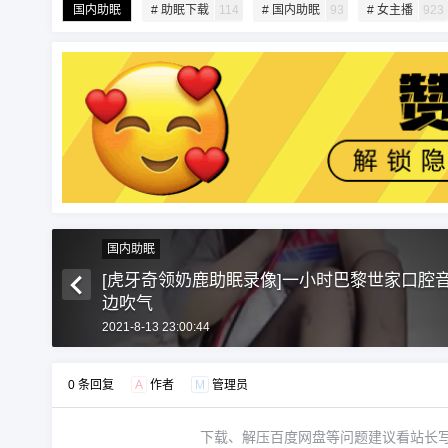
国内助眠
# 助眠下载
114
# 国内助眠
93
# 女主播
923
国内助眠
[虎牙奇领奶鹿助眠录像]一小时巴黎世家口腔
边吹气
2021-8-13 23:00:44
0 条回复
A
作者
M
管理员
下载、解压百度网盘等问题建议看站长