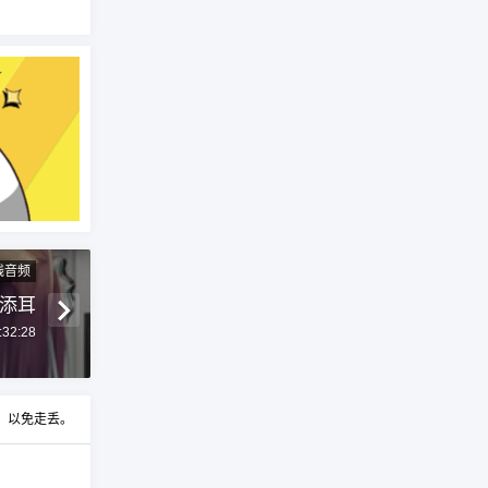
线音频
制添耳
:32:28
t，以免走丢。