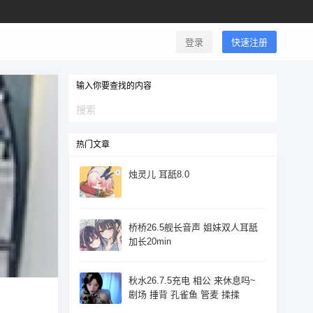
登录
快速注册
输入你要查找的内容
热门文章
烛灵儿 耳舐8.0
桥桥26.5舰长音声 姐妹双人耳舐
加长20min
秋水26.7.5充电 相公 来休息吗~
剧场 捶背 孔雀鱼 管麦 揉揉