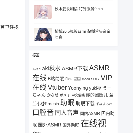
秋水舰长剧情 特殊服务9min
2首已经找
桥桥26.6舰长asmr 黏糊舌头亲亲
吐息
标签
ASMR
aki秋水
ASMR下载
Akari
在线
VIP
B站助眠
Flora圆圆
mood
SOLY
在线
Vtuber
Yoonying
yuki亭
うー
ちゃん
你的圈圈儿
兰
かなせ
ポメ子
中文催眠
助眠
助眠下载
兰小苍Freesia
千歳すみれ
口腔音
同人音声
国内ASMR
国内助
在线视
国外ASMR
眠
国外助眠