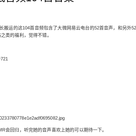
长搬运的这104首音频包含了大微网易云电台的52首音声，和另外5
略之类的福利，觉得不错。
9721
2019/3/10
@ 助眠啦
SMR会回归，听完她的音声喜欢上她的可以期待一下。
给undefined打赏