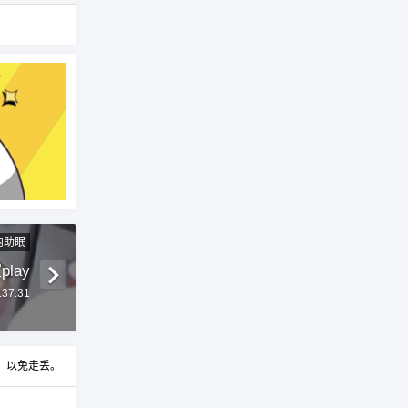
内助眠
lay
:37:31
t，以免走丢。