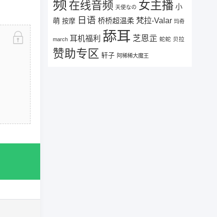
频
女主播
在线音频
小
天使なの
日语
梵拉-Valar
桥桥超温柔
萌
按摩
玛奇
舔耳
芝恩㱏
耳机福利
蛇蛇
贝拉
march
赞助专区
轩子
阿稀稀大魔王