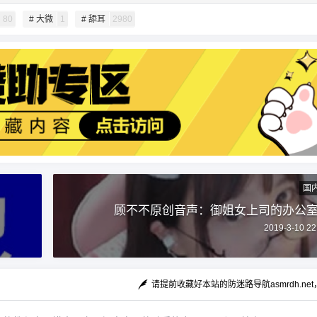
新浪微博：https://weibo.com/u/5844222005 抖
扫描二维码继续阅读
80
# 大微
1
# 舔耳
2980
音ID：53115069 另外看大微的微博说4月助眠AS
MR会回归，听完她的音声喜欢上她的可以期待一
下。 百度网盘下载： 当前隐藏内容需要支付30积
分 已有7人支付 登录立刻注册 本站致力于推荐国
内外优秀助眠作者，网站所有内容均收集于互联
网，若有违规内容请联系站长删除。 资源怎么解
压 | 关注电报通知群 | 收藏防失联导航 0 收藏
国
顾不不原创音声：御姐女上司的办公室p
2019-3-10 22
请提前收藏好本站的防迷路导航asmrdh.ne