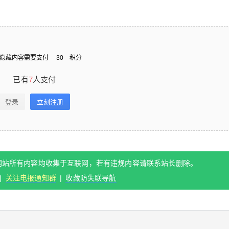
付费内容
2
5
10
元
元
元
20
50
自定义
元
元
隐藏内容需要支付
30
积分
已有
7
人支付
¥
6位以上
您没有权限发布内容，请购买会员或者提升权
虎牙主播MH大微绝版助眠音频
限。
登录
立刻注册
104首合集
6位以上
虎牙直播的主播MH大微，在虎牙的粉丝数高达30
万，站长搬运的这104首音频包含了大微网易云电
网站所有内容均收集于互联网，若有违规内容请联系站长删除。
忘记密码？
找回
已有帐号？
登录
立刻支付
台的52首音声，和另外52首已经找不到下架的绝
|
关注电报通知群
|
收藏防失联导航
版音声，试听了部分口腔音、舔耳，略略略之类
立刻支付
的福利，觉得不错。 MH大微链接地址： 网易云
电台：https://music.163.com/#/djradio?id=52736
9721 虎牙直播间：http://www.huya.com/133481