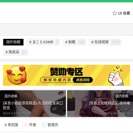
18
收藏
国外助眠
# まことASMR
5
# 助眠
798
# 在线视频
3255
给undefined打赏
# 掏耳朵
27
付费内容
2
5
10
元
元
元
20
50
自定义
元
元
国外助眠
国内助眠
¥
[采音小姐姐添耳精选]-久违的吃耳朵口
[张鹿言助眠精选]心跳哄睡
6位以上
腔音
2019-2-23 22:15:12
2019-2-24 23:52:06
6位以上
您没有权限发布内容，请购买会员或者提升权
8 条回复
A
作者
M
管理员
限。