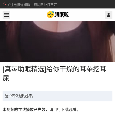
关注电报通知群，预防网址打不开
2019/2/23
@ 助眠啦
所有注册用户记得每日来签到领取积分。
[真琴助眠精选]给你干燥的耳朵挖耳
屎
[真琴助眠精选]给你干燥的耳朵挖耳屎
这个耳朵越掏越痒。
本视频的在线播放已失效，请自行下载观看。
这个耳朵越掏越痒。