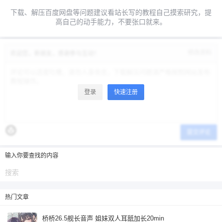
下载、解压百度网盘等问题建议看站长写的教程自己摸索研究，提
高自己的动手能力，不要张口就来。
忘记密码？
找回
已有帐号？
登录
立刻支付
修改资料
欢迎您，新朋友，感谢参与互动！
立刻支付
登录
快速注册
提交评论
输入你要查找的内容
热门文章
桥桥26.5舰长音声 姐妹双人耳舐加长20min