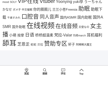
VIP在线
Vtuber
Yoonying
yuki亭
うーちゃん
mood
SOLY
助眠
助眠下
你的圈圈儿
兰兰小苍Freesia
かなせ
ポメ子
中文催眠
口腔音
同人音声
国外A
载
国内ASMR
国内助眠
千歳すみれ
在线视频
女主
在线音频
SMR
国外助眠
天使なの
播
日语
梵拉-Valar
桥桥超温柔
耳机福利
小萌
按摩
玛奇march
舔耳
赞助专区
芝恩㱏
轩子
蛇蛇
贝拉
阿稀稀大魔王
发起
搜索
评论
Top
©2018-2026
♥
助眠啦