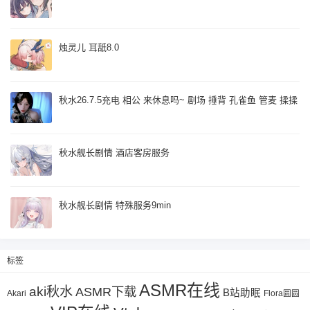
烛灵儿 耳舐8.0
秋水26.7.5充电 相公 来休息吗~ 剧场 捶背 孔雀鱼 管麦 揉揉
秋水舰长剧情 酒店客房服务
秋水舰长剧情 特殊服务9min
标签
ASMR在线
aki秋水
ASMR下载
B站助眠
Akari
Flora圆圆