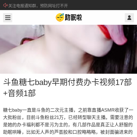
关注电报通知群，预防网址打不开
2019/2/15
@ 助眠啦
所有注册用户记得每日来签到领取积分。
斗鱼糖七baby早期付费办卡视频17部
+音频1部
斗鱼糖七baby早期付费办卡视频17部
糖七baby一直是斗鱼的二次元主播，之前靠直播ASMR收获了一
+音频1部
大批粉丝，目前斗鱼粉丝21万，已经转型聊天主播。需要注意的
是她的办卡福利都不是污为主的，有几部作品是真正让人舒服的
助眠哄睡，比如无人声的芦荟胶和口腔略略略，被封面骗进来的
糖七baby一直是斗鱼的二次元主播，之前靠直播AS