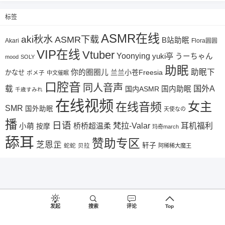
标签
ASMR在线
aki秋水
ASMR下载
B站助眠
Akari
Flora圆圆
VIP在线
Vtuber
Yoonying
yuki亭
うーちゃん
mood
SOLY
助眠
助眠下
你的圈圈儿
兰兰小苍Freesia
かなせ
ポメ子
中文催眠
口腔音
同人音声
国外A
载
国内ASMR
国内助眠
千歳すみれ
在线视频
女主
在线音频
SMR
国外助眠
天使なの
播
日语
梵拉-Valar
桥桥超温柔
耳机福利
小萌
按摩
玛奇march
舔耳
赞助专区
芝恩㱏
轩子
蛇蛇
贝拉
阿稀稀大魔王
发起
搜索
评论
Top