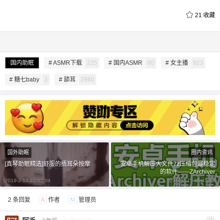
21
收藏
国内助眠
# ASMR下载
225
# 国内ASMR
80
# 女主播
923
# 糖七baby
3
# 舔耳
2980
给undefined打赏
付费内容
2
5
10
元
元
元
国外助眠
圈内资讯
20
50
自定义
[真琴助眠精选]舒服的捂耳朵按摩
安卓手机解压大文件7z压缩包最稳定
元
元
的软件——ZArchiver
2019-2-14 22:02:04
2019-2-15 16:15:35
¥
6位以上
2 条回复
A
作者
M
管理员
-1