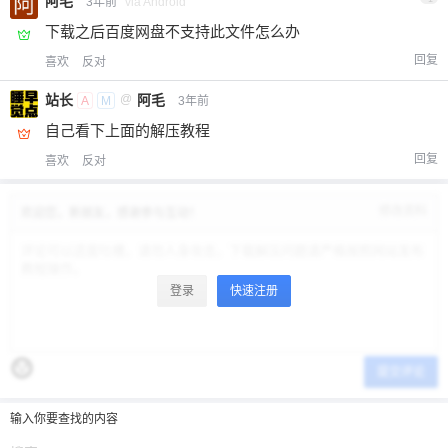
阿毛
3年前
via Android
6位以上
您没有权限发布内容，请购买会员或者提升权
限。
下载之后百度网盘不支持此文件怎么办
回复
喜欢
反对
站长
@
阿毛
A
M
3年前
忘记密码？
找回
已有帐号？
登录
立刻支付
自己看下上面的解压教程
回复
喜欢
反对
立刻支付
修改资料
欢迎您，新朋友，感谢参与互动！
登录
快速注册
提交评论
输入你要查找的内容