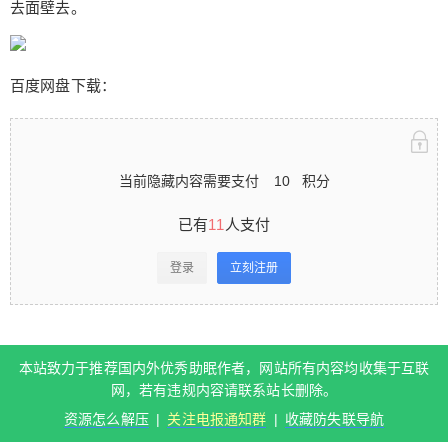
去面壁去。
MR收获了一大批粉丝，目前斗鱼粉丝21万，已经转
型聊天主播。需要注意的是她的办卡福利都不是污
为主的，有几部作品是真正让人舒服的助眠哄睡，
百度网盘下载：
比如无人声的芦荟胶和口腔略略略，被封面骗进来
的去面壁去。 百度网盘下载： 当前隐藏内容需要支
付10积分 已有11人支付 登录立刻注册 本站致力于
推荐国内外优秀助眠作者，网站所有内容均收集于
扫描二维码继续阅读
当前隐藏内容需要支付
10
积分
互联网，若有违规内容请联系站长删除。 资源怎么
解压 | 关注电报通知群 | 收藏防失联导航 0 收藏
已有
11
人支付
登录
立刻注册
本站致力于推荐国内外优秀助眠作者，网站所有内容均收集于互联
网，若有违规内容请联系站长删除。
资源怎么解压
|
关注电报通知群
|
收藏防失联导航