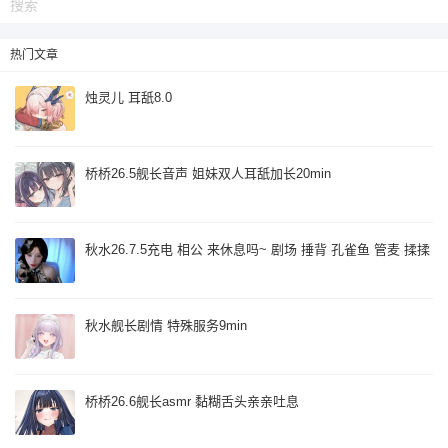
热门文章
烛灵儿 耳舐8.0
桥桥26.5舰长音声 姐妹双人耳舐加长20min
秋水26.7.5充电 相公 来休息吗~ 剧场 捶背 孔雀鱼 管麦 揉揉
秋水舰长剧情 特殊服务9min
桥桥26.6舰长asmr 黏糊舌头亲亲吐息