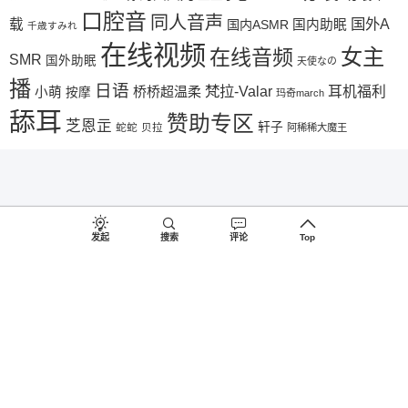
口腔音
同人音声
国外A
载
国内ASMR
国内助眠
千歳すみれ
在线视频
女主
在线音频
SMR
国外助眠
天使なの
播
日语
梵拉-Valar
桥桥超温柔
耳机福利
小萌
按摩
玛奇march
舔耳
赞助专区
芝恩㱏
轩子
蛇蛇
贝拉
阿稀稀大魔王
发起
搜索
评论
Top
©2018-2026
♥
助眠啦