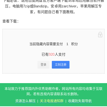
下载必读：请用百度网盘官方客户端下载到本地后用解压软件解
期归档，如果你要下载的视频在文件夹内找不到对
压，电脑用7zip或Bandizip，安卓用zarchiver，苹果用解压专
应的文件名就自己对应文章发布日期找一下。 下载
家，有问题自己看下面教程。
必读：请用百度网盘官方客户端下载到本地后用解
压软件解压，电脑用7zip或Bandizip，安卓用zarchi
查看下载：
ver，苹果用解压专家，有问题自己看下面教程。 查
看下载： 当前隐藏内容需要支付1积分 已有920人
支付 登录立刻注册 本站致力于推荐国内外优秀助眠
扫描二维码继续阅读
当前隐藏内容需要支付
1
积分
作者，网站所有内容均收集于互联网，若有违规内
容请联系站长删除。 资源怎么解压 | 关注电报通知
已有
920
人支付
群 | 收藏防失联导航 0 收藏
登录
立刻注册
本站致力于推荐国内外优秀助眠作者，网站所有内容均收集于互联
网，若有违规内容请联系站长删除。
资源怎么解压
|
关注电报通知群
|
收藏防失联导航