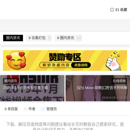
31
收藏
圈内资讯
# 合集打包
6
# 圈内资讯
24
给undefined打赏
付费内容
2
5
10
元
元
元
20
50
自定义
元
元
圈内资讯
在线视频
2019年1月在线视频合集下载
[달님 Moon 助眠]口腔音手势哄睡
¥
6位以上
2020-8-25 0:46:34
2020-8-25 4:19:10
9 条回复
A
作者
M
管理员
6位以上
您没有权限发布内容，请购买会员或者提升权
限。
下载、解压百度网盘等问题建议看站长写的教程自己摸索研究，提
高自己的动手能力，不要张口就来。