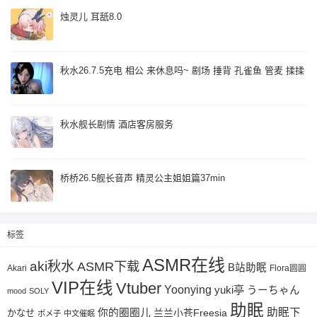
烛灵儿 耳舐8.0
秋水26.7.5充电 相公 来休息吗~ 剧场 捶背 孔雀鱼 管麦 揉揉
秋水舰长剧情 酒店客房服务
桥桥26.5舰长音声 精灵公主姐姐篇37min
标签
ASMR在线
aki秋水
ASMR下载
B站助眠
Akari
Flora圆圆
VIP在线
Vtuber
Yoonying
yuki亭
うーちゃん
mood
SOLY
助眠
助眠下
你的圈圈儿
兰兰小苍Freesia
かなせ
ポメ子
中文催眠