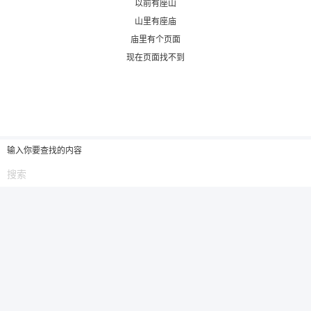
以前有座山
山里有座庙
6位以上
庙里有个页面
现在页面找不到
6位以上
您没有权限发布内容，请购买会员或者提升权
限。
输入你要查找的内容
忘记密码？
找回
已有帐号？
登录