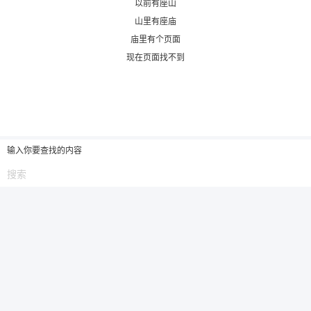
以前有座山
山里有座庙
6位以上
庙里有个页面
现在页面找不到
6位以上
您没有权限发布内容，请购买会员或者提升权
限。
输入你要查找的内容
忘记密码？
找回
已有帐号？
登录