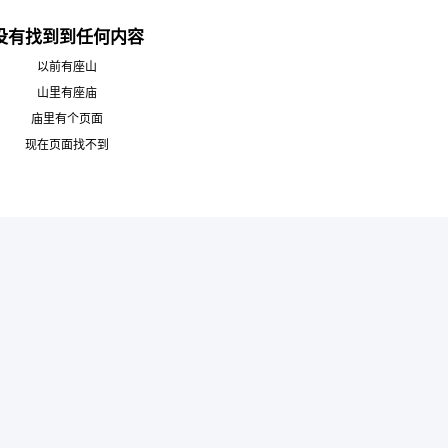
没有找到到任何内容
以前有座山
山里有座庙
庙里有个页面
6位以上
现在页面找不到
您没有权限发布内容，请购买会员或者提升权
限。
6位以上
忘记密码？
找回
已有帐号？
登录