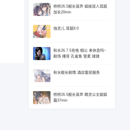
桥桥26.5舰长音声 姐妹双人耳舐
加长20min
烛灵儿 耳舐8.0
秋水26.7.5充电 相公 来休息吗~
剧场 捶背 孔雀鱼 管麦 揉揉
秋水舰长剧情 酒店客房服务
桥桥26.5舰长音声 精灵公主姐姐
篇37min