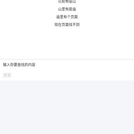
以前有座山
山里有座庙
6位以上
庙里有个页面
现在页面找不到
6位以上
您没有权限发布内容，请购买会员或者提升权
限。
输入你要查找的内容
忘记密码？
找回
已有帐号？
登录