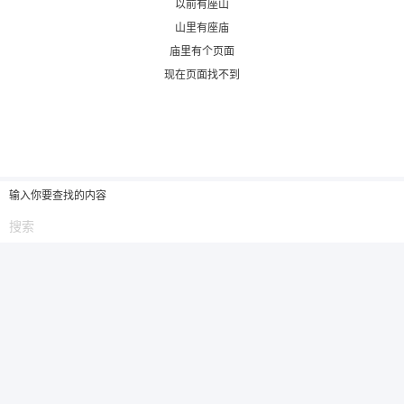
以前有座山
山里有座庙
6位以上
庙里有个页面
现在页面找不到
6位以上
您没有权限发布内容，请购买会员或者提升权
限。
输入你要查找的内容
忘记密码？
找回
已有帐号？
登录