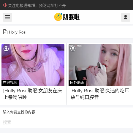
关注电报通知群，预防网址打不开
所有注册用户记得每日来签到领取积分。
Holly Rosi
在线视频
国外助眠
48
5
[Holly Rosi 助眠]女朋友在床
[Holly Rosi 助眠]久违的吃耳
上亲吻哄睡
朵与纯口腔音
输入你要查找的内容