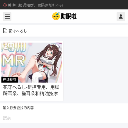
关注电报通知群，预防网址打不开
所有注册用户记得每日来签到领取积分。
花守へるし
在线视频
123
花守へるし-足控专用、用脚
踩耳朵、搓耳朵和精油按摩
输入你要查找的内容