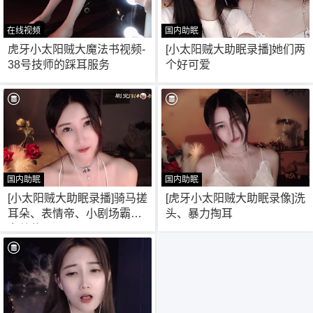
在线视频
国内助眠
57
12
虎牙小太阳贼大魔法书视频-
[小太阳贼大助眠录播]她们两
38号技师的踩耳服务
个好可爱
6位以上
6位以上
您没有权限发布内容，请购买会员或者提升权
限。
国内助眠
国内助眠
忘记密码？
找回
已有帐号？
登录
9
8
[小太阳贼大助眠录播]骑马搓
[虎牙小太阳贼大助眠录像]洗
耳朵、表情帝、小剧场霸道
头、暴力掏耳
女总裁